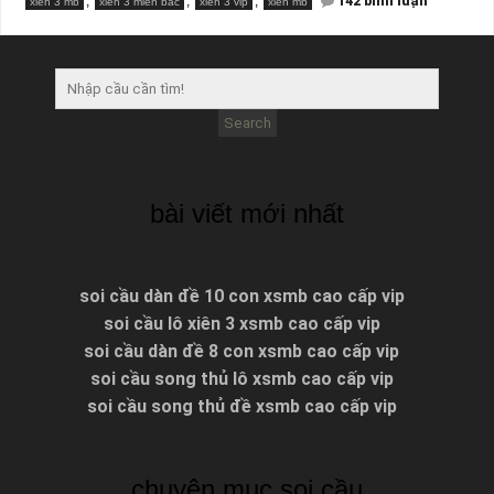
,
,
,
142 bình luận
xien 3 mb
xiên 3 miền bắc
xien 3 vip
xiên mb
soi
cầu
lô
xiên
4
xsmb
cao
cấp
Search
vip
bài viết mới nhất
soi cầu dàn đề 10 con xsmb cao cấp vip
soi cầu lô xiên 3 xsmb cao cấp vip
soi cầu dàn đề 8 con xsmb cao cấp vip
soi cầu song thủ lô xsmb cao cấp vip
soi cầu song thủ đề xsmb cao cấp vip
chuyên mục soi cầu