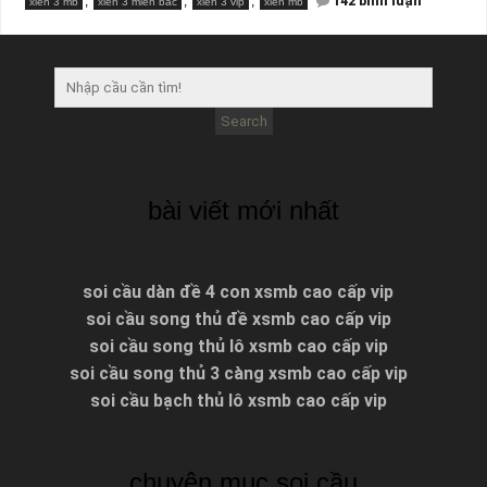
,
,
,
142 bình luận
xien 3 mb
xiên 3 miền bắc
xien 3 vip
xiên mb
soi
cầu
lô
xiên
4
xsmb
cao
cấp
Search
vip
bài viết mới nhất
soi cầu dàn đề 4 con xsmb cao cấp vip
soi cầu song thủ đề xsmb cao cấp vip
soi cầu song thủ lô xsmb cao cấp vip
soi cầu song thủ 3 càng xsmb cao cấp vip
soi cầu bạch thủ lô xsmb cao cấp vip
chuyên mục soi cầu