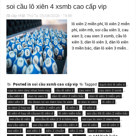
soi cầu lô xiên 4 xsmb cao cấp vip
đã câp nhật:
Thứ Tư, 05/08/2026 - 19:48
lô xiên 2 miền phí, lô xiên 2 miễn
phí, xiên mb, soi cầu xiên 3, cau
xien 3, cau xien 3 xsmb, cầu lô
xiên 3, dàn lô xiên 3, dàn lô xiên
3 miền bắc, dàn lô xiên 3 miễn…
Posted in
soi cầu xsmb cao cấp vip
Tagged
,
bạch thủ lô xiên 4
,
,
,
,
cap lo xien dep nhat hom nay
cầu lô xiên 3
cau xien 3
cau xien 3 xsmb
,
,
,
,
cầu xiên 4
dan lo xien 3
dàn lô xiên 3 miền bắc
dàn lô xiên 3 miễn phí
,
,
,
,
dàn xiên 3
du doan xo so mien bac lo xien
lo dan lo xien
lô xiên 2
,
,
,
,
lo xien 2 hay ve
lô xiên 2 miền phí
lô xiên 3
lô xiên 4
,
,
lô xiên 4 hay về cầusoi lô xiên 4
lô xiên miền bắc
soi cầu 99 lô xiên 2 miền bắc
,
,
,
,
soi cầu lô xiên
soi cầu lô xiên 2 3 4 hôm nay
soi cau lo xien 2 mien bac
,
,
,
,
,
soi cầu xiên 2
soi cầu xiên 3
soi cầu xiên 4
soi lô xiên
soi lô xiên 2
,
,
,
,
,
soi xiên 2
soi xiên 3
xiên 2 chuẩn
xiên 2 mb
xien 2 mien bac
ở