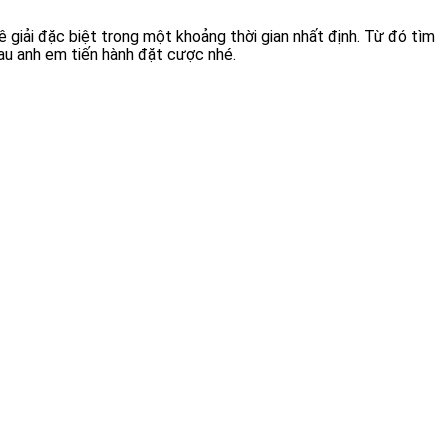
kê giải đặc biệt trong một khoảng thời gian nhất định. Từ đó tìm
sau anh em tiến hành đặt cược nhé.