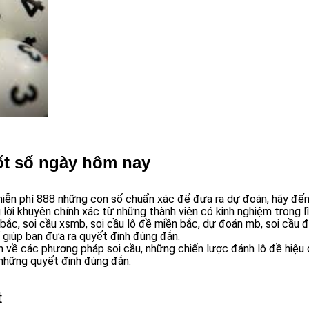
hốt số ngày hôm nay
iễn phí 888 những con số chuẩn xác để đưa ra dự đoán, hãy đến v
lời khuyên chính xác từ những thành viên có kinh nghiệm trong l
 bắc, soi cầu xsmb, soi cầu lô đề miền bắc, dự đoán mb, soi cầu 
 giúp bạn đưa ra quyết định đúng đắn.
h về các phương pháp soi cầu, những chiến lược đánh lô đề hiệu q
 những quyết định đúng đắn.
t