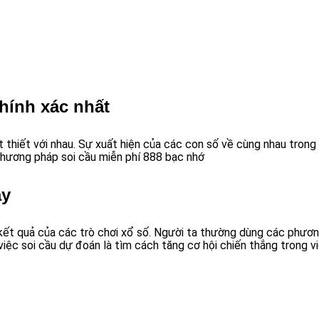
chính xác nhất
t thiết với nhau. Sự xuất hiện của các con số về cùng nhau tron
 phương pháp soi cầu miễn phí 888 bạc nhớ
ay
t quả của các trò chơi xổ số. Người ta thường dùng các phương 
việc soi cầu dự đoán là tìm cách tăng cơ hội chiến thắng trong 