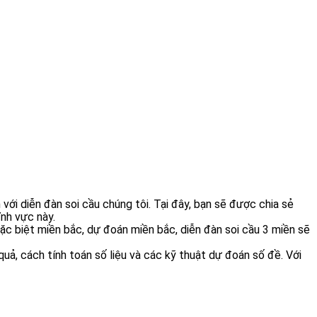
ới diễn đàn soi cầu chúng tôi. Tại đây, bạn sẽ được chia sẻ
ĩnh vực này.
đặc biệt miền bắc, dự đoán miền bắc, diễn đàn soi cầu 3 miền sẽ
uả, cách tính toán số liệu và các kỹ thuật dự đoán số đề. Với