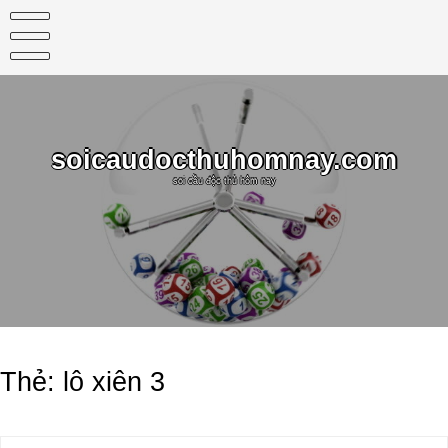
Skip
to
content
soicaudocthuhomnay.com
soi cầu độc thủ hôm nay
Thẻ:
lô xiên 3