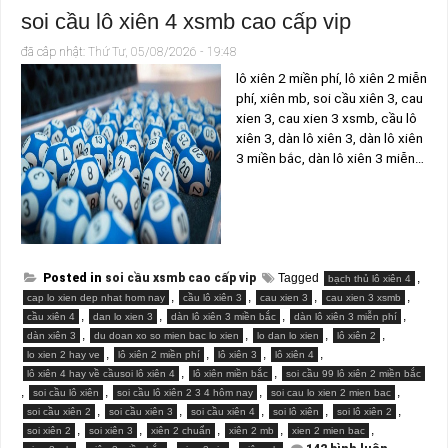
soi cầu lô xiên 4 xsmb cao cấp vip
đã câp nhật:
Thứ Tư, 05/08/2026 - 19:48
lô xiên 2 miền phí, lô xiên 2 miễn
phí, xiên mb, soi cầu xiên 3, cau
xien 3, cau xien 3 xsmb, cầu lô
xiên 3, dàn lô xiên 3, dàn lô xiên
3 miền bắc, dàn lô xiên 3 miễn…
Posted in
soi cầu xsmb cao cấp vip
Tagged
,
bạch thủ lô xiên 4
,
,
,
,
cap lo xien dep nhat hom nay
cầu lô xiên 3
cau xien 3
cau xien 3 xsmb
,
,
,
,
cầu xiên 4
dan lo xien 3
dàn lô xiên 3 miền bắc
dàn lô xiên 3 miễn phí
,
,
,
,
dàn xiên 3
du doan xo so mien bac lo xien
lo dan lo xien
lô xiên 2
,
,
,
,
lo xien 2 hay ve
lô xiên 2 miền phí
lô xiên 3
lô xiên 4
,
,
lô xiên 4 hay về cầusoi lô xiên 4
lô xiên miền bắc
soi cầu 99 lô xiên 2 miền bắc
,
,
,
,
soi cầu lô xiên
soi cầu lô xiên 2 3 4 hôm nay
soi cau lo xien 2 mien bac
,
,
,
,
,
soi cầu xiên 2
soi cầu xiên 3
soi cầu xiên 4
soi lô xiên
soi lô xiên 2
,
,
,
,
,
soi xiên 2
soi xiên 3
xiên 2 chuẩn
xiên 2 mb
xien 2 mien bac
ở