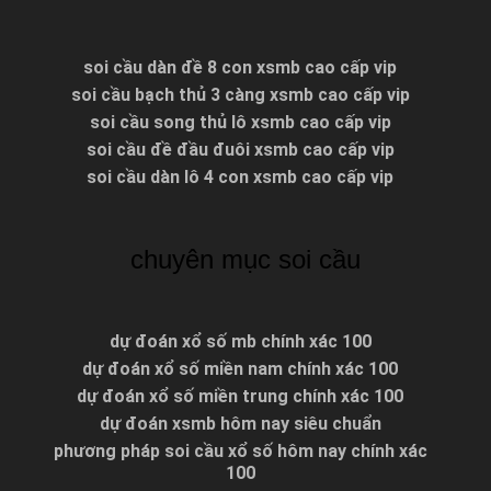
soi cầu dàn đề 8 con xsmb cao cấp vip
soi cầu bạch thủ 3 càng xsmb cao cấp vip
soi cầu song thủ lô xsmb cao cấp vip
soi cầu đề đầu đuôi xsmb cao cấp vip
soi cầu dàn lô 4 con xsmb cao cấp vip
chuyên mục soi cầu
dự đoán xổ số mb chính xác 100
dự đoán xổ số miền nam chính xác 100
dự đoán xổ số miền trung chính xác 100
dự đoán xsmb hôm nay siêu chuẩn
phương pháp soi cầu xổ số hôm nay chính xác
100