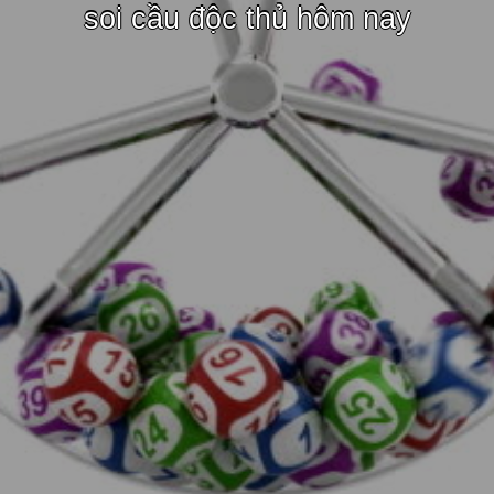
soi cầu độc thủ hôm nay