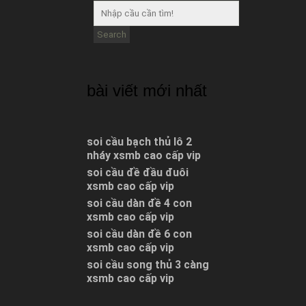
Search
bài viết mới nhất
soi cầu bạch thủ lô 2
nháy xsmb cao cấp vip
soi cầu đề đầu đuôi
xsmb cao cấp vip
soi cầu dàn đề 4 con
xsmb cao cấp vip
soi cầu dàn đề 6 con
xsmb cao cấp vip
soi cầu song thủ 3 càng
xsmb cao cấp vip