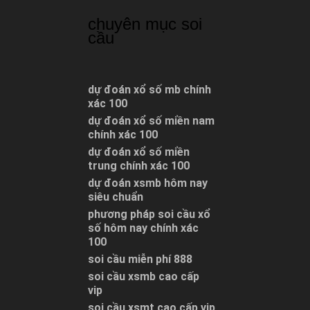
chuyên mục soi
cầu
dự đoán xổ số mb chính
xác 100
dự đoán xổ số miền nam
chính xác 100
dự đoán xổ số miền
trung chính xác 100
dự đoán xsmb hôm nay
siêu chuẩn
phương pháp soi cầu xổ
số hôm nay chính xác
100
soi cầu miễn phí 888
soi cầu xsmb cao cấp
vip
soi cầu xsmt cao cấp vip