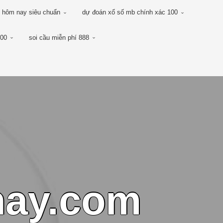
 hôm nay siêu chuẩn
dự đoán xổ số mb chính xác 100
100
soi cầu miễn phí 888
nay.com