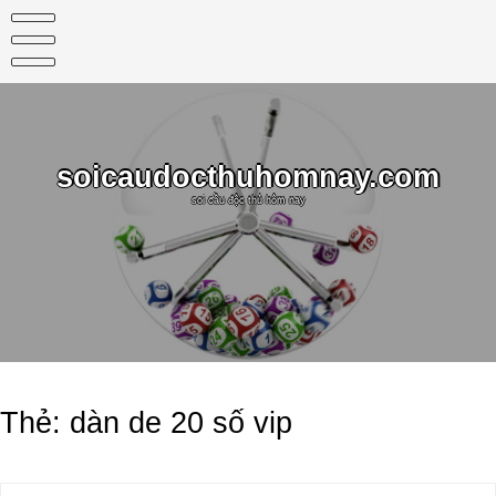
Skip
to
content
soicaudocthuhomnay.com
soi cầu độc thủ hôm nay
Thẻ:
dàn de 20 số vip