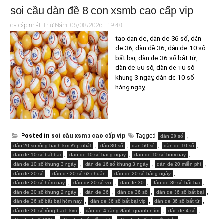
soi cầu dàn đề 8 con xsmb cao cấp vip
đã câp nhật:
Thứ Năm, 06/08/2026 - 19:48
tao dan de, dàn de 36 số, dàn
de 36, dàn đề 36, dàn de 10 số
bất bại, dàn de 36 số bất tử,
dàn de 50 số, dàn de 10 số
khung 3 ngày, dàn de 10 số
hàng ngày,…
Posted in
soi cầu xsmb cao cấp vip
Tagged
,
dàn 20 số
,
,
,
,
dàn 20 so rồng bạch kim đẹp nhất
dàn 30 số
dan 50 số
dàn de 10 số
,
,
,
dàn de 10 số bất bại
dàn de 10 số hàng ngày
dàn de 10 số hôm nay
,
,
,
dàn de 10 số khung 3 ngày
dàn de 16 số khung 3 ngày
dàn de 20 miễn phí
,
,
,
dàn de 20 số
dàn de 20 số 68 chuẩn
dàn de 20 số hàng ngày
,
,
,
,
dàn de 20 số hôm nay
dàn de 20 số vip
dan de 30
dàn de 30 số bất bại
,
,
,
,
dàn de 30 số khung 2 ngày
dàn de 36
dàn de 36 số
dàn de 36 số bất bại
,
,
,
dàn de 36 số bất bại hôm nay
dàn de 36 số bất bại vip
dàn de 36 số bất tử
,
,
,
dàn de 36 số rồng bạch kim
dàn de 4 càng đánh quanh năm
dàn de 4 số