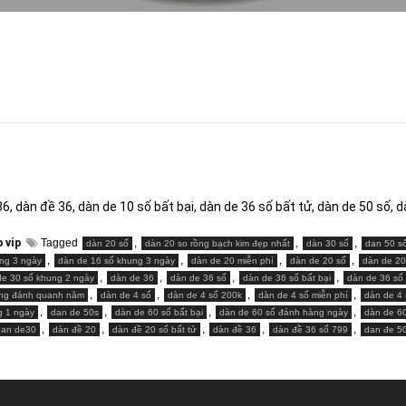
36, dàn đề 36, dàn de 10 số bất bại, dàn de 36 số bất tử, dàn de 50 số,
 vip
Tagged
,
,
,
dàn 20 số
dàn 20 so rồng bạch kim đẹp nhất
dàn 30 số
dan 50 s
,
,
,
,
ng 3 ngày
dàn de 16 số khung 3 ngày
dàn de 20 miễn phí
dàn de 20 số
dàn de 20
,
,
,
,
de 30 số khung 2 ngày
dàn de 36
dàn de 36 số
dàn de 36 số bất bại
dàn de 36 số 
,
,
,
,
àng đánh quanh năm
dàn de 4 số
dàn de 4 số 200k
dàn de 4 số miễn phí
dàn de 4 
,
,
,
,
g 1 ngày
dan de 50s
dàn de 60 số bất bại
dàn de 60 số đánh hàng ngày
dàn de 6
,
,
,
,
,
dan de30
dàn đề 20
dàn đề 20 số bất tử
dàn đề 36
dàn đề 36 số 799
dan đe 5