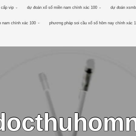
 cấp vip
dự đoán xổ số miền nam chính xác 100
dự đoán xsmb
n nam chính xác 100
phương pháp soi cầu xổ số hôm nay chính xác 
docthuhom