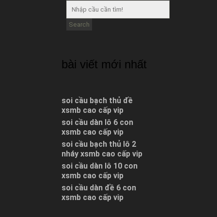
Search
bài viết mới nhất
soi cầu bạch thủ đề
xsmb cao cấp vip
soi cầu dàn lô 6 con
xsmb cao cấp vip
soi cầu bạch thủ lô 2
nháy xsmb cao cấp vip
soi cầu dàn lô 10 con
xsmb cao cấp vip
soi cầu dàn đề 6 con
xsmb cao cấp vip