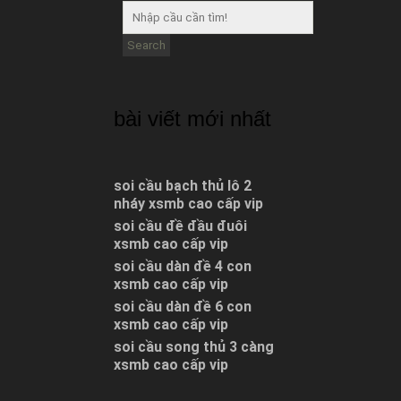
Search
bài viết mới nhất
soi cầu bạch thủ lô 2
nháy xsmb cao cấp vip
soi cầu đề đầu đuôi
xsmb cao cấp vip
soi cầu dàn đề 4 con
xsmb cao cấp vip
soi cầu dàn đề 6 con
xsmb cao cấp vip
soi cầu song thủ 3 càng
xsmb cao cấp vip