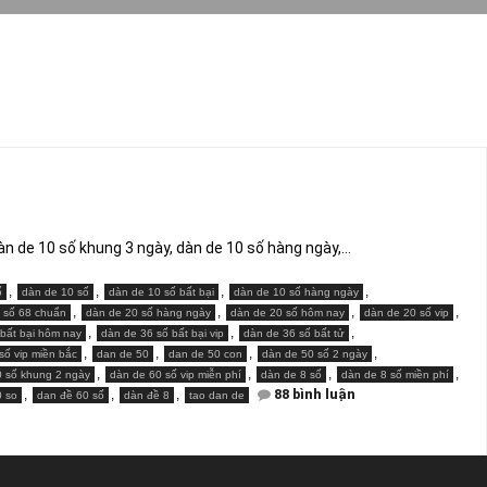
 dàn de 10 số khung 3 ngày, dàn de 10 số hàng ngày,…
,
,
,
,
ố
dàn de 10 số
dàn de 10 số bất bại
dàn de 10 số hàng ngày
,
,
,
,
 số 68 chuẩn
dàn de 20 số hàng ngày
dàn de 20 số hôm nay
dàn de 20 số vip
,
,
,
bất bại hôm nay
dàn de 36 số bất bại vip
dàn de 36 số bất tử
,
,
,
,
số vip miền bắc
dan de 50
dan de 50 con
dàn de 50 số 2 ngày
,
,
,
,
0 số khung 2 ngày
dàn de 60 số vip miễn phí
dàn de 8 số
dàn de 8 số miền phí
ở
,
,
,
88 bình luận
0 so
dan đề 60 số
dàn đề 8
tao dan de
soi
cầu
dàn
đề
8
con