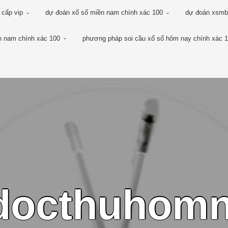
 cấp vip
dự đoán xổ số miền nam chính xác 100
dự đoán xsmb
n nam chính xác 100
phương pháp soi cầu xổ số hôm nay chính xác 
docthuhom