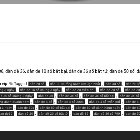
36, dàn đề 36, dàn de 10 số bất bại, dàn de 36 số bất tử, dàn de 50 số,
 vip
Tagged
,
,
,
dàn 20 số
dàn 20 so rồng bạch kim đẹp nhất
dàn 30 số
dan 50 s
,
,
,
,
ng 3 ngày
dàn de 16 số khung 3 ngày
dàn de 20 miễn phí
dàn de 20 số
dàn de 20
,
,
,
,
de 30 số khung 2 ngày
dàn de 36
dàn de 36 số
dàn de 36 số bất bại
dàn de 36 số 
,
,
,
,
àng đánh quanh năm
dàn de 4 số
dàn de 4 số 200k
dàn de 4 số miễn phí
dàn de 4 
,
,
,
,
g 1 ngày
dan de 50s
dàn de 60 số bất bại
dàn de 60 số đánh hàng ngày
dàn de 6
,
,
,
,
,
dan de30
dàn đề 20
dàn đề 20 số bất tử
dàn đề 36
dàn đề 36 số 799
dan đe 5