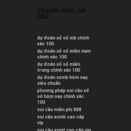
chuyên mục soi
cầu
dự đoán xổ số mb chính
xác 100
dự đoán xổ số miền nam
chính xác 100
dự đoán xổ số miền
trung chính xác 100
dự đoán xsmb hôm nay
siêu chuẩn
phương pháp soi cầu xổ
số hôm nay chính xác
100
soi cầu miễn phí 888
soi cầu xsmb cao cấp
vip
soi cầu xsmt cao cấp vip