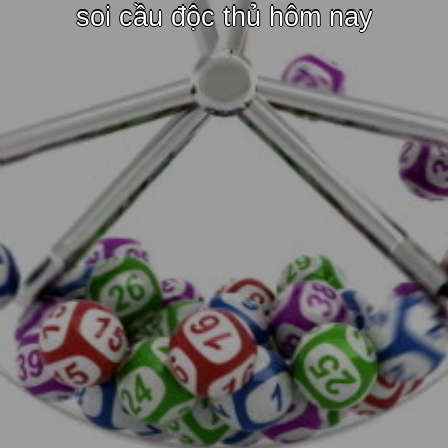
soi cầu độc thủ hôm nay