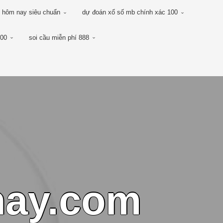
 hôm nay siêu chuẩn
dự đoán xổ số mb chính xác 100
100
soi cầu miễn phí 888
nay.com