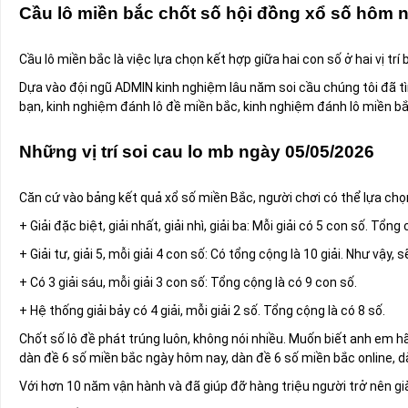
Cầu lô miền bắc chốt số hội đồng xổ số hôm 
Cầu lô miền bắc là việc lựa chọn kết hợp giữa hai con số ở hai vị t
Dựa vào đội ngũ ADMIN kinh nghiệm lâu năm soi cầu chúng tôi đã tì
bạn, kinh nghiệm đánh lô đề miền bắc, kinh nghiệm đánh lô miền b
Những vị trí soi cau lo mb ngày 05/05/2026
Căn cứ vào bảng kết quả xổ số miền Bắc, người chơi có thể lựa chọn 
+ Giải đặc biệt, giải nhất, giải nhì, giải ba: Mỗi giải có 5 con số. T
+ Giải tư, giải 5, mỗi giải 4 con số: Có tổng cộng là 10 giải. Như vậy
+ Có 3 giải sáu, mỗi giải 3 con số: Tổng cộng là có 9 con số.
+ Hệ thống giải bảy có 4 giải, mỗi giải 2 số. Tổng cộng là có 8 số.
Chốt số lô đề phát trúng luôn, không nói nhiều. Muốn biết anh em hãy
dàn đề 6 số miền bắc ngày hôm nay, dàn đề 6 số miền bắc online, d
Với hơn 10 năm vận hành và đã giúp đỡ hàng triệu người trở nên g