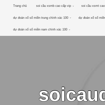
Skip
Trang chủ
soi cầu xsmb cao cấp vip
soi cầu xsmt cao
to
content
dự đoán xổ số miền trung chính xác 100
dự đoán xổ số miề
dự đoán xổ số miền nam chính xác 100
soicau