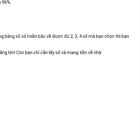
n 96%.
rong bảng xổ số miền bắc về được đủ 2, 3, 4 số mà bạn chọn thì bạn
ng lớn! Còn bạn chỉ cần lấy số và mang tiền về nhà