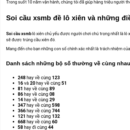
Trong suốt 10 năm vận hành, chúng tôi đã giúp hàng triệu người th
Soi cầu xsmb đề lô xiên và những điề
Soi cầu xsmb
lô xiên chủ yếu được người chơi chú trọng nhất là lô 
sẽ được trúng cầu xiên đó.
Mang đến cho bạn những con số chính xác nhất là trách nhiệm của đ
Danh sách những bộ số thường về cùng nhau 
248
hay về cùng
123
16
và
20
hay về cùng
51
81
hay về cùng
89
86
hay về cùng
08
14
hay về cùng
29
347
hay về cùng
598
366
hay về cùng
744
121
hay về cùng
132
668
hay về cùng
60
58
hay đi cùng
44