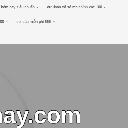
 hôm nay siêu chuẩn
dự đoán xổ số mb chính xác 100
100
soi cầu miễn phí 888
nay.com