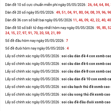
Dàn đề 10 số cực chuẩn miễn phí ngày 05/05/2026 :
26, 64, 64, 84, 
Dàn đề 20 số ngày 05/05/2026 :
49, 51, 04, 91, 80, 04, 08, 39, 96, 96
Dàn đề 36 con số bất bại ngày 05/05/2026
11, 46, 09, 42, 22, 40, 40
Dàn đề 50 số bất tử đẹp nhất hôm nay ngày 05/05/2026 :
95, 85, 52
24, 15, 27, 97, 91, 70, 20, 58, 21, 89
Số đề đầu hôm nay ngày 05/05/2026 :
7
Số đề đuôi hôm nay ngày 05/05/2026 :
4
Lấy số chính xác ngày 05/05/2026 :
soi cầu dàn đề 4 con xsmb cao
Lấy số chính xác ngày 05/05/2026 :
soi cầu dàn đề 6 con xsmb cao
Lấy số chính xác ngày 05/05/2026 :
soi cầu dàn đề 8 con xsmb cao
Lấy số chính xác ngày 05/05/2026 :
soi cầu dàn đề 10 con xsmb ca
Lấy số chính xác ngày 05/05/2026 :
soi cầu bạch thủ đề xsmb cao 
Lấy số chính xác ngày 05/05/2026 :
soi cầu song thủ đề xsmb cao 
Lấy số chính xác ngày 05/05/2026 :
soi cầu đề đầu đuôi xsmb cao 