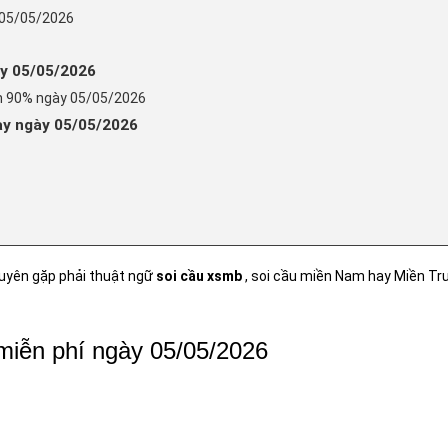
 05/05/2026
ày 05/05/2026
ến 90% ngày 05/05/2026
ay ngày 05/05/2026
xuyên gặp phải thuật ngữ
soi cầu xsmb
, soi cầu miền Nam hay Miền Tru
miễn phí ngày 05/05/2026