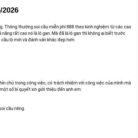
5/2026
hung. Thông thường soi cầu miễn phí 888 theo kinh nghiệm từ các cao
 năng rất cao nó là lô gan. Mà đã là lô gan thì không ai biết trước
i cầu lô mới và đánh ván khác đẹp hơn.
 chỉn chủ trong công việc, có trách nhiệm với công việc của mình mà
ột số bí quyết xin giới thiệu đến anh em:
oi cầu riêng.