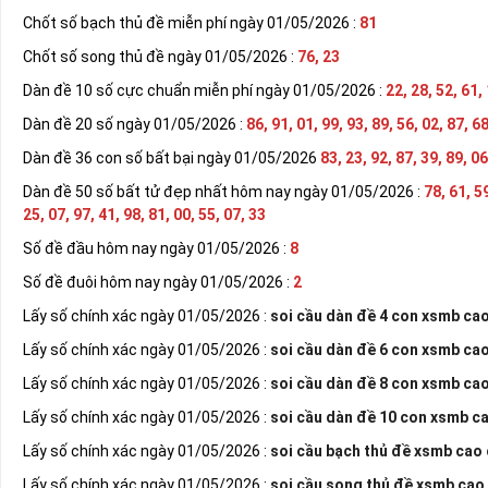
Chốt số bạch thủ đề miễn phí ngày 01/05/2026 :
81
Chốt số song thủ đề ngày 01/05/2026 :
76, 23
Dàn đề 10 số cực chuẩn miễn phí ngày 01/05/2026 :
22, 28, 52, 61, 
Dàn đề 20 số ngày 01/05/2026 :
86, 91, 01, 99, 93, 89, 56, 02, 87, 68
Dàn đề 36 con số bất bại ngày 01/05/2026
83, 23, 92, 87, 39, 89, 06
Dàn đề 50 số bất tử đẹp nhất hôm nay ngày 01/05/2026 :
78, 61, 59
25, 07, 97, 41, 98, 81, 00, 55, 07, 33
Số đề đầu hôm nay ngày 01/05/2026 :
8
Số đề đuôi hôm nay ngày 01/05/2026 :
2
Lấy số chính xác ngày 01/05/2026 :
soi cầu dàn đề 4 con xsmb cao
Lấy số chính xác ngày 01/05/2026 :
soi cầu dàn đề 6 con xsmb cao
Lấy số chính xác ngày 01/05/2026 :
soi cầu dàn đề 8 con xsmb cao
Lấy số chính xác ngày 01/05/2026 :
soi cầu dàn đề 10 con xsmb ca
Lấy số chính xác ngày 01/05/2026 :
soi cầu bạch thủ đề xsmb cao 
Lấy số chính xác ngày 01/05/2026 :
soi cầu song thủ đề xsmb cao 