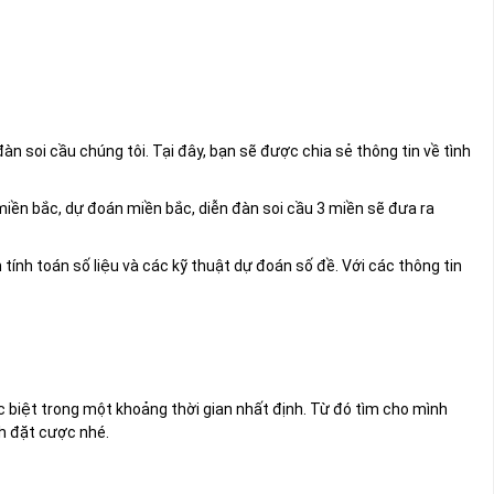
n soi cầu chúng tôi. Tại đây, bạn sẽ được chia sẻ thông tin về tình
 miền bắc, dự đoán miền bắc, diễn đàn soi cầu 3 miền sẽ đưa ra
tính toán số liệu và các kỹ thuật dự đoán số đề. Với các thông tin
đặc biệt trong một khoảng thời gian nhất định. Từ đó tìm cho mình
nh đặt cược nhé.