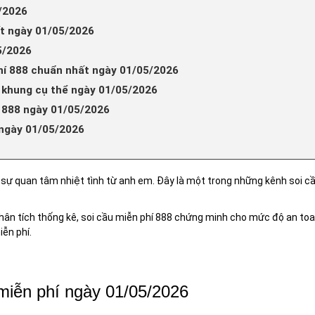
5/2026
ất ngày 01/05/2026
5/2026
phí 888 chuẩn nhất ngày 01/05/2026
i khung cụ thể ngày 01/05/2026
í 888 ngày 01/05/2026
 ngày 01/05/2026
 sự quan tâm nhiệt tình từ anh em. Đây là một trong những kênh soi cầ
phân tích thống kê, soi cầu miễn phí 888 chứng minh cho mức độ an toa
ễn phí.
miễn phí ngày 01/05/2026