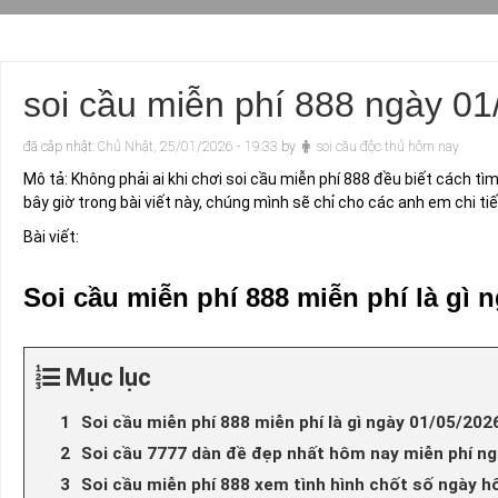
soi cầu miễn phí 888 ngày 01
đã câp nhật:
Chủ Nhật, 25/01/2026 - 19:33
by
soi cầu độc thủ hôm nay
Mô tả: Không phải ai khi chơi soi cầu miễn phí 888 đều biết cách
bây giờ trong bài viết này, chúng mình sẽ chỉ cho các anh em chi ti
Bài viết:
Soi cầu miễn phí 888 miễn phí là gì 
Mục lục
Soi cầu miễn phí 888 miễn phí là gì ngày 01/05/202
Soi cầu 7777 dàn đề đẹp nhất hôm nay miễn phí n
Soi cầu miễn phí 888 xem tình hình chốt số ngày 