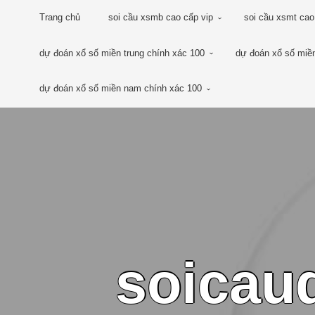
Skip
Trang chủ
soi cầu xsmb cao cấp vip
soi cầu xsmt cao
to
content
dự đoán xổ số miền trung chính xác 100
dự đoán xổ số miề
dự đoán xổ số miền nam chính xác 100
soicau