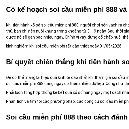
Có kế hoạch soi cầu miễn phí 888 và 
Khi tiến hành xổ số soi cầu miễn phí 888, người chơi nên vạch ra c
thủ, bạn chỉ nên nuôi khung trong khoảng từ 3 – 9 ngày. Sau thời gian
được nó sẽ gan bao nhiêu ngày. Chính vì vậy, đừng cố chấp nuôi th
kinh nghiệm khi soi cầu miễn phí rất cần thiết ngày 01/05/2026
Bí quyết chiến thắng khi tiến hành s
Để có thể mang lại hiệu quả kinh tế cao nhất khi tham gia soi cầu 
soi cầu miễn phí 888 càng ngày có thêm nhiều dữ liệu. Cũng như th
Phải luôn tổng hợp thống kê kết quả xổ số hàng ngày một cách nhan
Phân tích và tìm tòi các phương pháp, các công cụ soi cầu miễn phí 
Soi cầu miễn phí 888 theo cách đánh