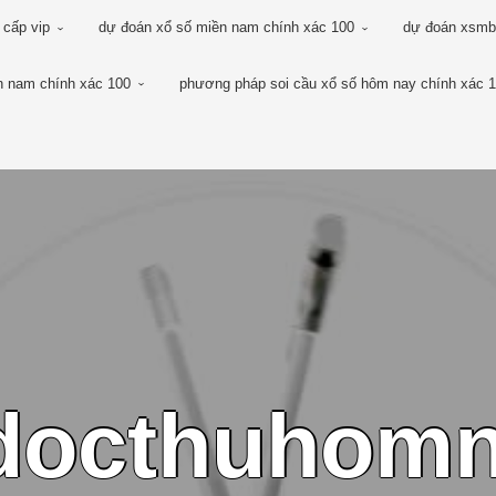
 cấp vip
dự đoán xổ số miền nam chính xác 100
dự đoán xsmb
n nam chính xác 100
phương pháp soi cầu xổ số hôm nay chính xác 
docthuhom