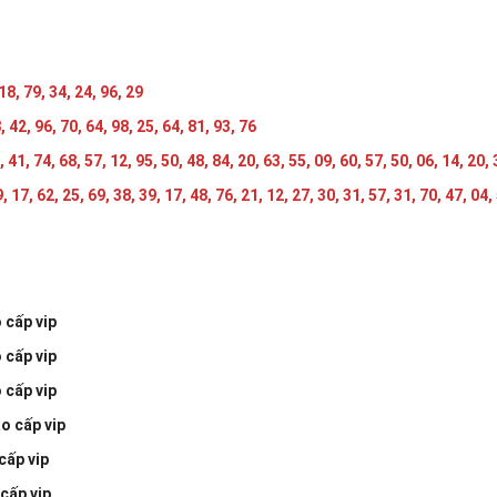
18, 79, 34, 24, 96, 29
, 42, 96, 70, 64, 98, 25, 64, 81, 93, 76
, 41, 74, 68, 57, 12, 95, 50, 48, 84, 20, 63, 55, 09, 60, 57, 50, 06, 14, 20, 
, 17, 62, 25, 69, 38, 39, 17, 48, 76, 21, 12, 27, 30, 31, 57, 31, 70, 47, 04,
 cấp vip
 cấp vip
 cấp vip
o cấp vip
cấp vip
cấp vip