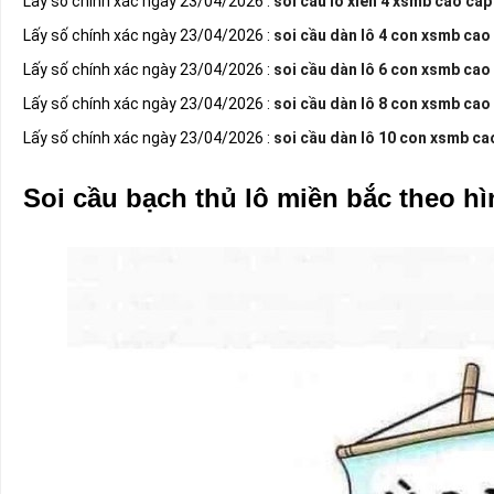
Lấy số chính xác ngày 23/04/2026 :
soi cầu lô xiên 4 xsmb cao cấp
Lấy số chính xác ngày 23/04/2026 :
soi cầu dàn lô 4 con xsmb cao 
Lấy số chính xác ngày 23/04/2026 :
soi cầu dàn lô 6 con xsmb cao 
Lấy số chính xác ngày 23/04/2026 :
soi cầu dàn lô 8 con xsmb cao 
Lấy số chính xác ngày 23/04/2026 :
soi cầu dàn lô 10 con xsmb ca
Soi cầu bạch thủ lô miền bắc theo hì