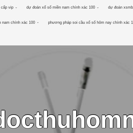
 cấp vip
dự đoán xổ số miền nam chính xác 100
dự đoán xsmb
n nam chính xác 100
phương pháp soi cầu xổ số hôm nay chính xác 
docthuhom