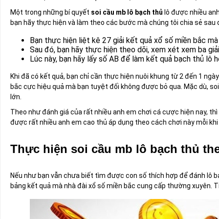
Một trong những bí quyết
soi cầu mb lô bạch thủ
lô được nhiều anh
bạn hãy thực hiện và làm theo các bước mà chúng tôi chia sẻ sau 
Bạn thực hiện liệt kê 27 giải kết quả xổ số miền bắc m
Sau đó, bạn hãy thực hiện theo dõi, xem xét xem ba giả
Lúc này, bạn hãy lấy số AB để làm kết quả bạch thủ lô
Khi đã có kết quả, bạn chỉ cần thực hiện nuôi khung từ 2 đến 1 ng
bắc cực hiệu quả mà bạn tuyệt đối không được bỏ qua. Mặc dù, soi
lớn.
Theo như đánh giá của rất nhiều anh em chơi cá cược hiện nay, thì
được rất nhiều anh em cao thủ áp dụng theo cách chơi này mỗi khi 
Thực hiện soi cầu mb lô bạch thủ th
Nếu như bạn vẫn chưa biết tìm được con số thích hợp để đánh lô bạ
bảng kết quả mà nhà đài xổ số miền bắc cung cấp thường xuyên. Tiế