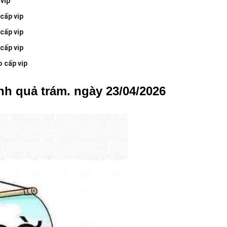
 vip
cấp vip
cấp vip
cấp vip
o cấp vip
nh quả trám. ngày 23/04/2026