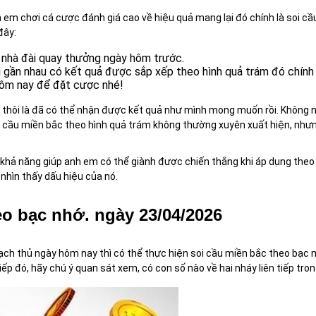
 em chơi cá cược đánh giá cao về hiệu quả mang lại đó chính là soi cầu
đây:
à nhà đài quay thưởng ngày hôm trước.
i gần nhau có kết quả được sắp xếp theo hình quả trám đó chính 
 hôm nay để đặt cược nhé!
ày thôi là đã có thể nhận được kết quả như mình mong muốn rồi. Không
 cầu miền bắc theo hình quả trám không thường xuyên xuất hiện, nhưng
 khả năng giúp anh em có thể giành được chiến thắng khi áp dụng theo 
nhìn thấy dấu hiệu của nó.
eo bạc nhớ. ngày 23/04/2026
ch thủ ngày hôm nay thì có thể thực hiện soi cầu miền bắc theo bạc nh
p đó, hãy chú ý quan sát xem, có con số nào về hai nháy liên tiếp tr