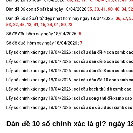
Dàn đề 20 số ngày 18/04/2026 :
09, 12, 11, 16, 14, 41, 35, 81, 49, 53
Dàn đề 36 con số bất bại ngày 18/04/2026
55, 30, 41, 98, 48, 04, 52
Dàn đề 50 số bất tử đẹp nhất hôm nay ngày 18/04/2026 :
06, 27, 57
53, 82, 45, 13, 41, 16, 24, 01, 80, 73
Số đề đầu hôm nay ngày 18/04/2026 :
5
Số đề đuôi hôm nay ngày 18/04/2026 :
7
Lấy số chính xác ngày 18/04/2026 :
soi cầu dàn đề 4 con xsmb cao
Lấy số chính xác ngày 18/04/2026 :
soi cầu dàn đề 6 con xsmb cao
Lấy số chính xác ngày 18/04/2026 :
soi cầu dàn đề 8 con xsmb cao
Lấy số chính xác ngày 18/04/2026 :
soi cầu dàn đề 10 con xsmb ca
Lấy số chính xác ngày 18/04/2026 :
soi cầu bạch thủ đề xsmb cao 
Lấy số chính xác ngày 18/04/2026 :
soi cầu song thủ đề xsmb cao 
Lấy số chính xác ngày 18/04/2026 :
soi cầu đề đầu đuôi xsmb cao 
Dàn đề 10 số chính xác là gì? ngày 1