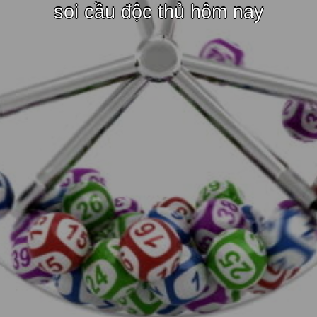
soi cầu độc thủ hôm nay