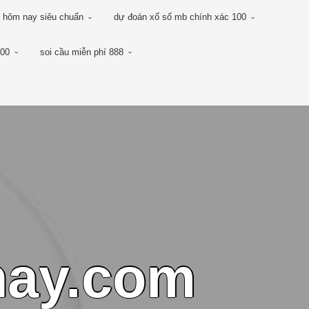
 hôm nay siêu chuẩn
dự đoán xổ số mb chính xác 100
100
soi cầu miễn phí 888
nay.com