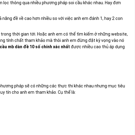
ọn lọc thông qua nhiều phương pháp soi cầu khác nhau. Hay đơn
hả năng đề về cao hơn nhiều so với việc anh em đánh 1, hay 2 con
trong thời gian tới. Hoặc anh em có thể tìm kiếm ở những website,
ang tính chất tham khảo mà thôi anh em đừng đặt kỳ vọng vào nó
 cầu mb dàn đề 10 số chính xác nhất
được nhiều cao thủ áp dụng
i phương pháp sẽ có những các thực thi khác nhau nhưng mục tiêu
y tín cho anh em tham khảo. Cụ thể là: