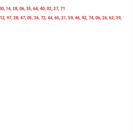
00, 14, 28, 06, 35, 64, 40, 02, 27, 71
 12, 97, 28, 47, 05, 36, 72, 44, 65, 21, 59, 46, 92, 74, 06, 26, 62, 39,