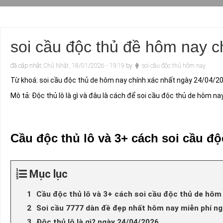
soi cầu độc thủ đề hôm nay c
đã câp nhật:
Chủ Nhật, 18/01/2026 - 19:19
by
soi cầu độc thủ hôm nay
Từ khoá: soi cầu độc thủ de hôm nay chính xác nhất ngày 24/04/2
Mô tả: Độc thủ lô là gì và đâu là cách để soi cầu độc thủ de hôm n
Cầu độc thủ lô và 3+ cách soi cầu đ
Mục lục
Cầu độc thủ lô và 3+ cách soi cầu độc thủ de hôm
Soi cầu 7777 dàn đề đẹp nhất hôm nay miễn phí n
Độc thủ lô là gì? ngày 24/04/2026