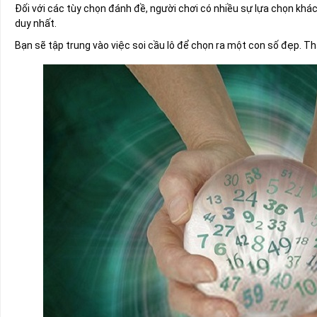
Đối với các tùy chọn đánh đề, người chơi có nhiều sự lựa chọn khác 
duy nhất.
Bạn sẽ tập trung vào việc soi cầu lô để chọn ra một con số đẹp. Th