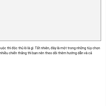
c thì độc thủ lô là gì. Tất nhiên, đây là một trong những tùy chọn
nhiều chiến thắng thì bạn nên theo dõi thêm hướng dẫn và cả