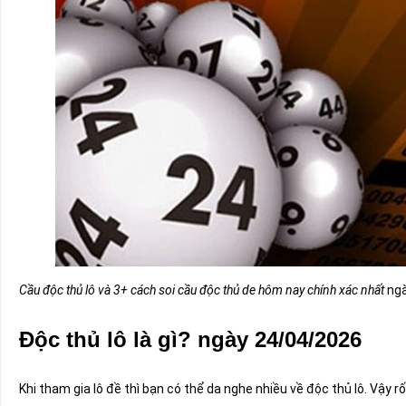
Cầu độc thủ lô và 3+ cách soi cầu độc thủ de hôm nay chính xác nhất
ngà
Độc thủ lô là gì? ngày 24/04/2026
Khi tham gia lô đề thì bạn có thể da nghe nhiều về độc thủ lô. Vậy rố