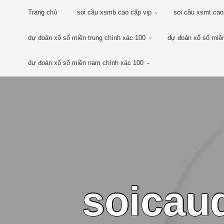
Skip
Trang chủ
soi cầu xsmb cao cấp vip
soi cầu xsmt cao
to
content
dự đoán xổ số miền trung chính xác 100
dự đoán xổ số miề
dự đoán xổ số miền nam chính xác 100
soicau