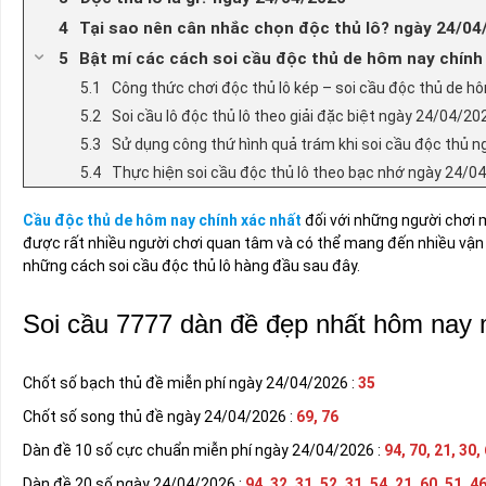
Tại sao nên cân nhắc chọn độc thủ lô? ngày 24/04
Bật mí các cách soi cầu độc thủ de hôm nay chính
Công thức chơi độc thủ lô kép – soi cầu độc thủ de 
Soi cầu lô độc thủ lô theo giải đặc biệt ngày 24/04/20
Sử dụng công thứ hình quả trám khi soi cầu độc thủ 
Thực hiện soi cầu độc thủ lô theo bạc nhớ ngày 24/0
Cầu độc thủ de hôm nay chính xác nhất
đối với những người chơi m
được rất nhiều người chơi quan tâm và có thể mang đến nhiều vận
những cách soi cầu độc thủ lô hàng đầu sau đây.
Soi cầu 7777 dàn đề đẹp nhất hôm nay 
Chốt số bạch thủ đề miễn phí ngày 24/04/2026 :
35
Chốt số song thủ đề ngày 24/04/2026 :
69, 76
Dàn đề 10 số cực chuẩn miễn phí ngày 24/04/2026 :
94, 70, 21, 30, 
Dàn đề 20 số ngày 24/04/2026 :
94, 32, 31, 52, 31, 54, 21, 60, 51, 46