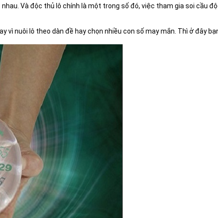
nhau. Và độc thủ lô chính là một trong số đó, việc tham gia soi cầu độ
ay vì nuôi lô theo dàn đề hay chọn nhiều con số may mắn. Thì ở đây bạ