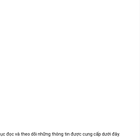
iếp tục đọc và theo dõi những thông tin được cung cấp dưới đây.