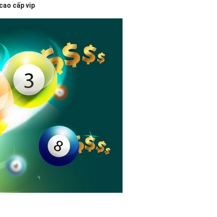
cao cấp vip