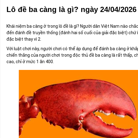
Lô đề ba càng là gì? ngày 24/04/2026
Khái niệm ba càng ở trong lô đề là gì? Người dân Việt Nam nào chắ
đến đánh đề truyền thống (đánh hai số cuối của giải đặc biệt) chứ í
đặc biệt thay vì 2.
Với luật chơi này, người chơi có thể áp dụng để đánh ba càng ở kh
chiến thắng của người chơi trong độc thủ đề ba càng là rất thấp, ch
cao, chỉ ở mức 1 ăn 400.