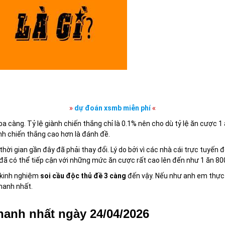
»
dự đoán xsmb miễn phí
«
 ba càng. Tỷ lệ giành chiến thắng chỉ là 0.1% nên cho dù tỷ lệ ăn cược
iành chiến thắng cao hơn là đánh đề.
thời gian gần đây đã phải thay đổi. Lý do bởi vì các nhà cái trực tuyế
ơi đã có thể tiếp cận với những mức ăn cược rất cao lên đến như 1 ăn 80
m kinh nghiệm
soi cầu độc thủ đề 3 càng
đến vậy. Nếu như anh em thực 
nhanh nhất.
hanh nhất ngày 24/04/2026