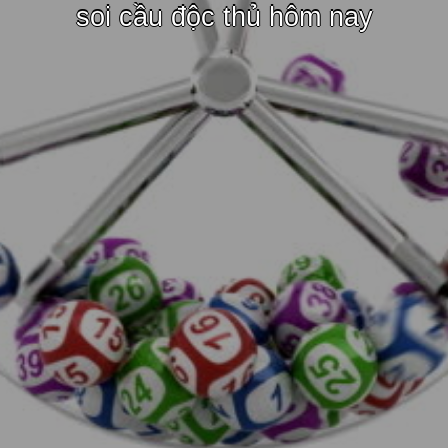
soi cầu độc thủ hôm nay