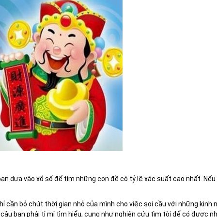
bạn dựa vào xổ số để tìm những con đề có tỷ lệ xác suất cao nhất. N
 cần bỏ chút thời gian nhỏ của mình cho việc soi cầu với những kinh n
 cầu bạn phải tỉ mỉ tìm hiểu, cung như nghiên cứu tìm tòi để có được 