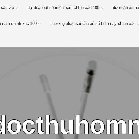
 cấp vip
dự đoán xổ số miền nam chính xác 100
dự đoán xsmb
n nam chính xác 100
phương pháp soi cầu xổ số hôm nay chính xác 
docthuhom