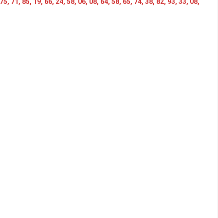
 75, 71, 85, 19, 66, 24, 58, 06, 08, 64, 58, 65, 74, 38, 82, 93, 33, 08,