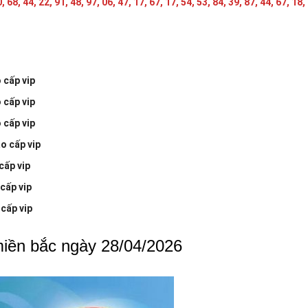
, 68, 44, 22, 91, 48, 97, 06, 47, 17, 67, 17, 54, 53, 84, 39, 87, 44, 67, 18,
 cấp vip
 cấp vip
 cấp vip
o cấp vip
cấp vip
cấp vip
cấp vip
miền bắc ngày 28/04/2026