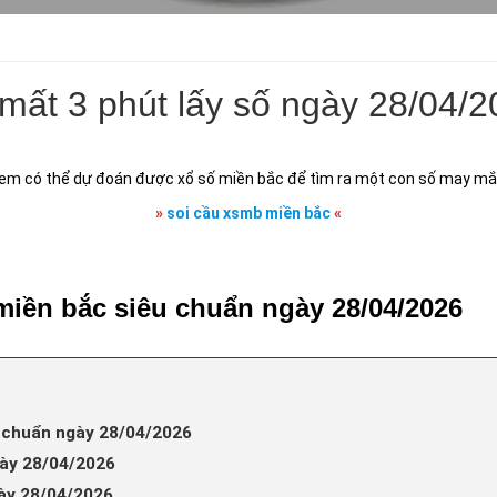
 mất 3 phút lấy số ngày 28/04/
 em có thể dự đoán được xổ số miền bắc để tìm ra một con số may mắ
»
soi cầu xsmb miền bắc
«
miền bắc siêu chuẩn ngày 28/04/2026
u chuẩn ngày 28/04/2026
gày 28/04/2026
gày 28/04/2026