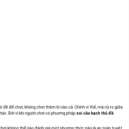
 đề để chơi, không chơi thêm lô nào cả. Chính vì thế, mà rủi ro giữa
hác. Bởi vì khi người chơi có phương pháp
soi cầu bạch thủ đề
chơi không thể nào đánh giá một phương thức nào là an toàn tuyệt