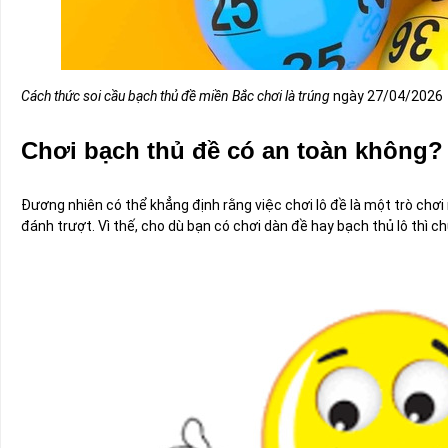
Cách thức soi cầu bạch thủ đề miền Bắc chơi là trúng
ngày 27/04/2026
Chơi bạch thủ đề có an toàn không? 
Đương nhiên có thể khẳng định rằng việc chơi lô đề là một trò chơi
đánh trượt. Vì thế, cho dù bạn có chơi dàn đề hay bạch thủ lô thì 