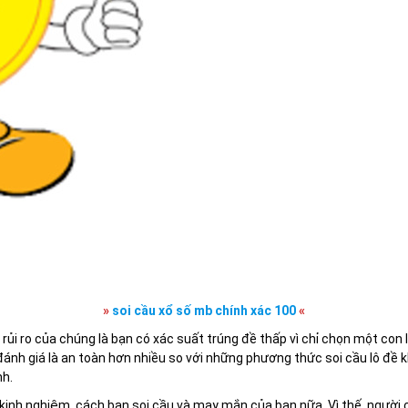
»
soi cầu xổ số mb chính xác 100
«
ủi ro của chúng là bạn có xác suất trúng đề thấp vì chỉ chọn một con lô
đánh giá là an toàn hơn nhiều so với những phương thức soi cầu lô đề k
nh.
inh nghiệm, cách bạn soi cầu và may mắn của bạn nữa. Vì thế, người 