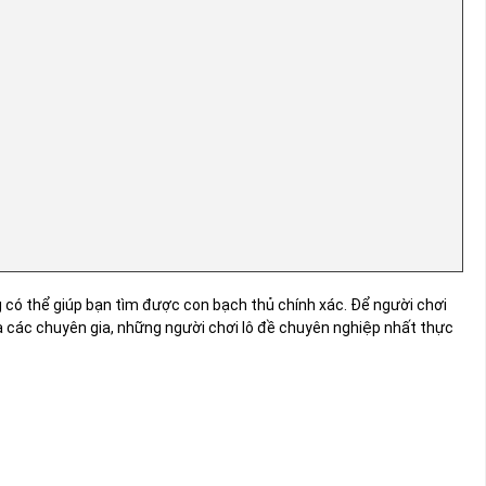
 có thể giúp bạn tìm được con bạch thủ chính xác. Để người chơi
mà các chuyên gia, những người chơi lô đề chuyên nghiệp nhất thực