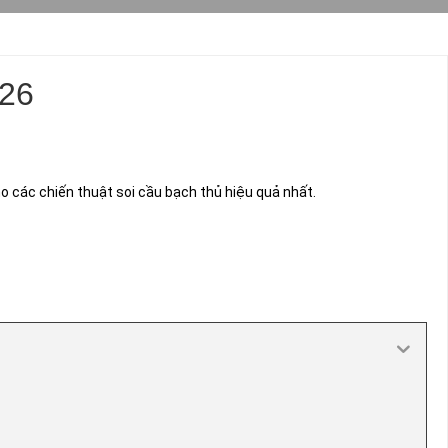
026
ho các chiến thuật soi cầu bạch thủ hiệu quả nhất.