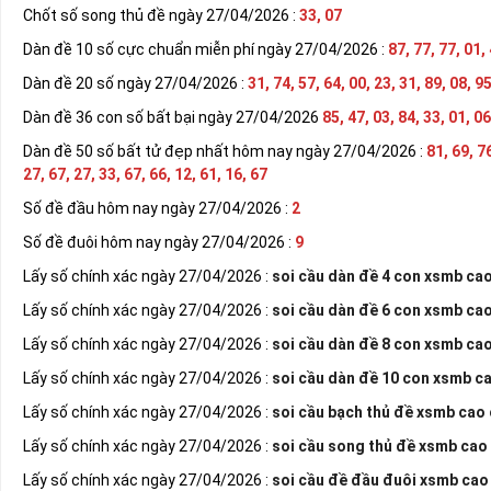
Chốt số song thủ đề ngày 27/04/2026 :
33, 07
Dàn đề 10 số cực chuẩn miễn phí ngày 27/04/2026 :
87, 77, 77, 01, 
Dàn đề 20 số ngày 27/04/2026 :
31, 74, 57, 64, 00, 23, 31, 89, 08, 95
Dàn đề 36 con số bất bại ngày 27/04/2026
85, 47, 03, 84, 33, 01, 06
Dàn đề 50 số bất tử đẹp nhất hôm nay ngày 27/04/2026 :
81, 69, 76
27, 67, 27, 33, 67, 66, 12, 61, 16, 67
Số đề đầu hôm nay ngày 27/04/2026 :
2
Số đề đuôi hôm nay ngày 27/04/2026 :
9
Lấy số chính xác ngày 27/04/2026 :
soi cầu dàn đề 4 con xsmb cao
Lấy số chính xác ngày 27/04/2026 :
soi cầu dàn đề 6 con xsmb cao
Lấy số chính xác ngày 27/04/2026 :
soi cầu dàn đề 8 con xsmb cao
Lấy số chính xác ngày 27/04/2026 :
soi cầu dàn đề 10 con xsmb ca
Lấy số chính xác ngày 27/04/2026 :
soi cầu bạch thủ đề xsmb cao 
Lấy số chính xác ngày 27/04/2026 :
soi cầu song thủ đề xsmb cao 
Lấy số chính xác ngày 27/04/2026 :
soi cầu đề đầu đuôi xsmb cao 