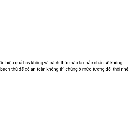
i cầu hiệu quả hay không và cách thức nào là chắc chắn sẽ không
ơi bạch thủ để có an toàn không thì chúng ở mức tương đối thôi nhé.