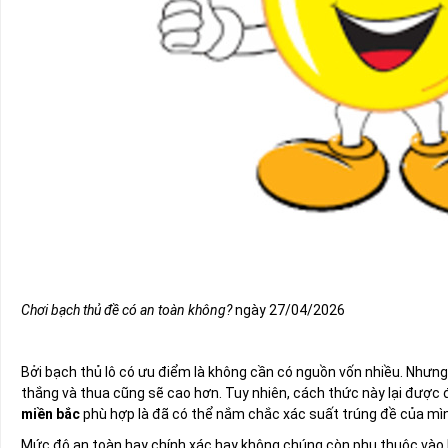
Chơi bạch thủ đề có an toàn không?
ngày 27/04/2026
Bởi bạch thủ lô có ưu điểm là không cần có nguồn vốn nhiều. Nhưng r
thắng và thua cũng sẽ cao hơn. Tuy nhiên, cách thức này lại được 
miền bắc
phù hợp là đã có thể nắm chắc xác suất trúng đề của mì
Mức độ an toàn hay chính xác hay không chúng còn phụ thuộc vào k