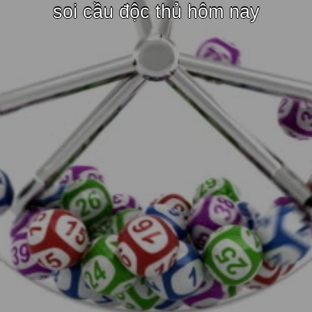
soi cầu độc thủ hôm nay