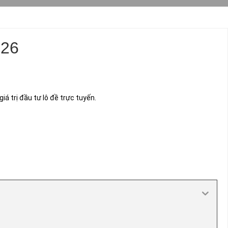
026
á trị đầu tư lô đề trực tuyến.