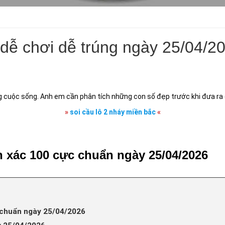
 dễ chơi dễ trúng ngày 25/04/2
g cuộc sống. Anh em cần phân tích những con số đẹp trước khi đưa ra gi
»
soi cầu lô 2 nháy miền bắc
«
h xác 100 cực chuẩn ngày 25/04/2026
c chuẩn ngày 25/04/2026