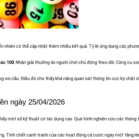
iển nhiên có thể cập nhật thêm nhiều kết quả. Tỷ lệ ứng dụng các ph
xác 100
. Nhận giải thưởng do người chơi chủ động theo dõi. Công cụ so
g soi cầu. Điều đó cho thấy khả năng quan sát thông tin cực kỳ chặt c
iền ngày 25/04/2026
hấy một số kỹ thuật có tác dụng cao. Quá trình nghiên cứu các thông
ờng. Tính chất cạnh tranh của các hoạt động cá cược ngày một tăng lê