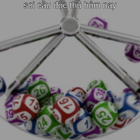
soi cầu độc thủ hôm nay