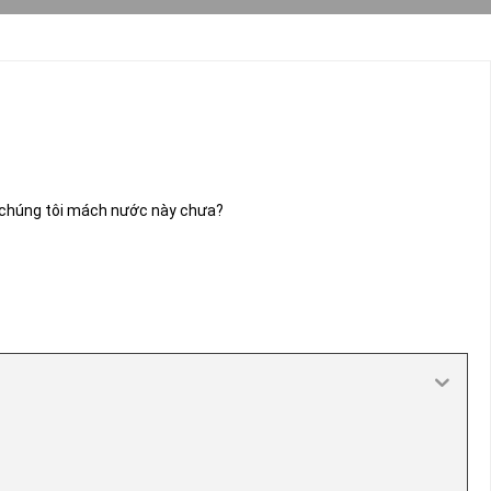
c chúng tôi mách nước này chưa?