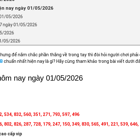
iện nay ngày 01/05/2026
 01/05/2026
i 7 ngày 01/05/2026
/05/2026
01/05/2026
 Nhưng để nắm chắc phần thắng về trong tay thì đòi hỏi người chơi phải
MB
chuẩn nhất hiện nay là gì? Hãy cùng tham khảo trong bài viết dưới đâ
 hôm nay ngày 01/05/2026
2, 534, 832, 560, 351, 271, 793, 597, 496
6, 802, 826, 287, 728, 179, 247, 150, 349, 830, 565, 491, 221, 539, 646,
cao cấp vip