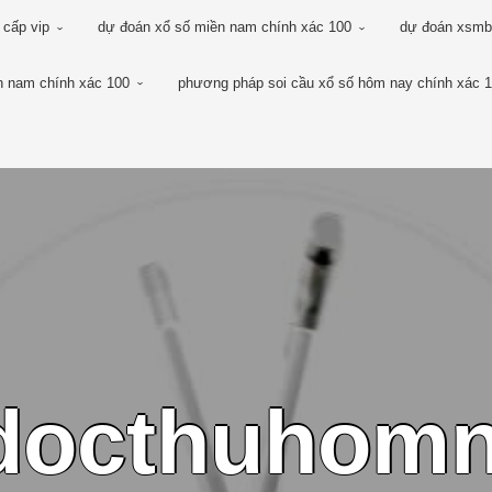
 cấp vip
dự đoán xổ số miền nam chính xác 100
dự đoán xsmb
n nam chính xác 100
phương pháp soi cầu xổ số hôm nay chính xác 
docthuhom