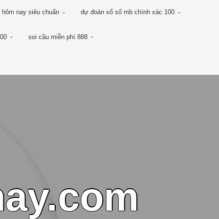
 hôm nay siêu chuẩn
dự đoán xổ số mb chính xác 100
100
soi cầu miễn phí 888
nay.com