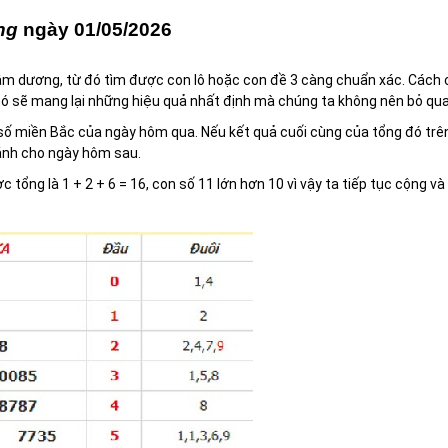
ng
ngày 01/05/2026
 âm dương, từ đó tìm được con lô hoặc con đề 3 càng chuẩn xác. Cách
nó sẽ mang lại những hiệu quả nhất định mà chúng ta không nên bỏ qua
số miền Bắc của ngày hôm qua. Nếu kết quả cuối cùng của tổng đó trên 1
ánh cho ngày hôm sau.
 tổng là 1 + 2 + 6 = 16, con số 11 lớn hơn 10 vì vậy ta tiếp tục cộng và