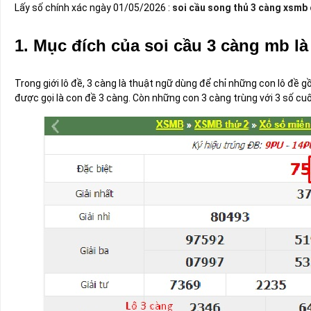
Lấy số chính xác ngày 01/05/2026 :
soi cầu song thủ 3 càng xsmb 
1. Mục đích của soi cầu 3 càng mb là
Trong giới lô đề, 3 càng là thuật ngữ dùng để chỉ những con lô đề g
được gọi là con đề 3 càng. Còn những con 3 càng trùng với 3 số cuối 