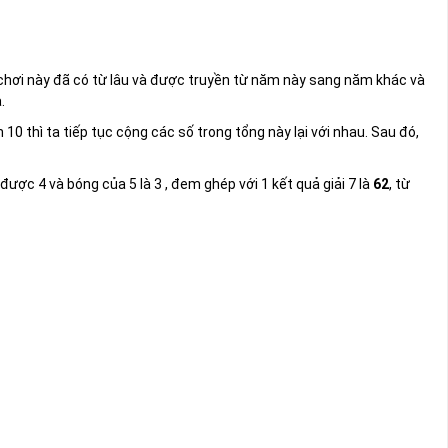
 chơi này đã có từ lâu và được truyền từ năm này sang năm khác và
.
0 thì ta tiếp tục cộng các số trong tổng này lại với nhau. Sau đó,
 được 4 và bóng của 5 là 3 , đem ghép với 1 kết quả giải 7 là
62
, từ