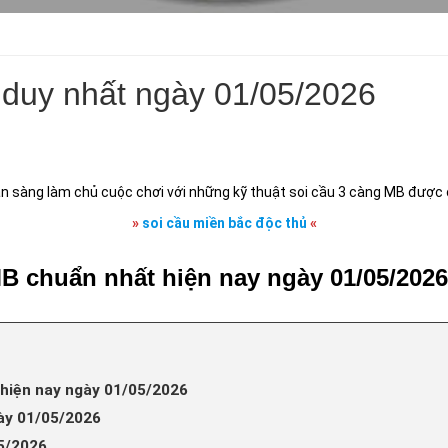
 duy nhất ngày 01/05/2026
 sẵn sàng làm chủ cuộc chơi với những kỹ thuật soi cầu 3 càng MB đượ
»
soi cầu miền bắc độc thủ
«
B chuẩn nhất hiện nay ngày 01/05/2026
 hiện nay ngày 01/05/2026
ày 01/05/2026
05/2026