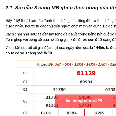
2.1. Soi cầu 3 càng MB ghép theo bóng của tổ
Đây là kỹ thuật soi cầu đánh theo bóng của tổng đề tra theo bóng
được nhiều người từ cao thủ đến người chơi mới vận dụng. Do đó, 
Cách chơi như sau: ta cần lấy tổng đề đã về trong bảng kết quả xổ 
đem ghép với bóng số của nó cùng giải 7 để được con đề 3 càng đ
Ví dụ, kết quả xổ số giải đặc biệt của ngày hôm qua là 14456, ta được
đó ta có số 3 càng mới là
591
.