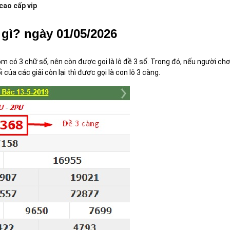
cao cấp vip
 gì? ngày 01/05/2026
ồm có 3 chữ số, nên còn được gọi là lô đề 3 số. Trong đó, nếu người chơi
của các giải còn lại thì được gọi là con lô 3 càng.