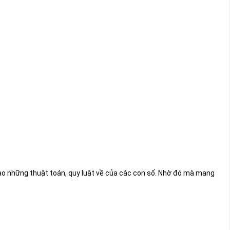
vào những thuật toán, quy luật về của các con số. Nhờ đó mà mang