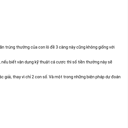
ệ ăn trúng thưởng của con lô đề 3 càng này cũng không giống với
, nếu biết vận dụng kỹ thuật cá cược thì số tiền thưởng này sẽ
các giải, thay vì chỉ 2 con số. Và một trong những biện pháp dự đoán