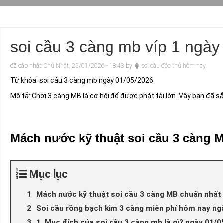
soi cầu 3 càng mb víp 1 ngày
đã câp nhật:
Chủ Nhật, 25/01/2026 - 18:43
by
soi cầu độc thủ hôm nay
Từ khóa: soi cầu 3 càng mb ngày 01/05/2026
Mô tả: Chơi 3 càng MB là cơ hội để được phát tài lớn. Vậy bạn đã
Mách nước kỹ thuật soi cầu 3 càng M
Mục lục
Mách nước kỹ thuật soi cầu 3 càng MB chuẩn nhất
Soi cầu rồng bạch kim 3 càng miễn phí hôm nay ng
1. Mục đích của soi cầu 3 càng mb là gì? ngày 01/