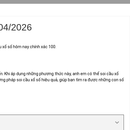
/04/2026
ầu xổ số hôm nay chính xác 100.
n. Khi áp dụng những phương thức này, anh em có thể soi cầu xổ
ơng pháp soi cầu xổ số hiệu quả, giúp bạn tìm ra được những con số