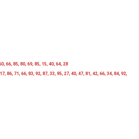
60, 66, 85, 80, 69, 85, 15, 40, 64, 28
 17, 86, 71, 66, 83, 92, 87, 33, 95, 27, 40, 47, 81, 42, 66, 34, 84, 92,