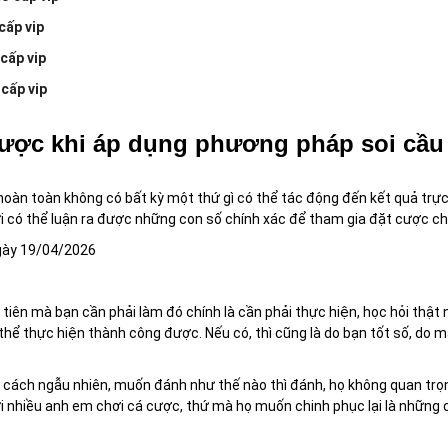
cấp vip
cấp vip
cấp vip
ược khi áp dụng phương pháp soi cầu 
 hoàn toàn không có bất kỳ một thứ gì có thể tác động đến kết quả trực
ới có thể luận ra được những con số chính xác để tham gia đặt cược c
ày 19/04/2026
 tiên mà bạn cần phải làm đó chính là cần phải thực hiện, học hỏi thật
có thể thực hiện thành công được. Nếu có, thì cũng là do bạn tốt số, do
cách ngẫu nhiên, muốn đánh như thế nào thì đánh, họ không quan trọ
i nhiều anh em chơi cá cược, thứ mà họ muốn chinh phục lại là những 