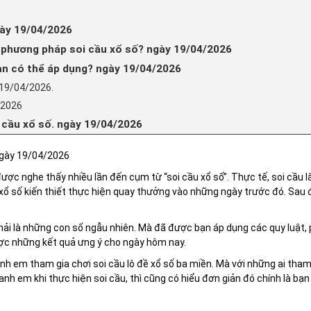
gày 19/04/2026
g phương pháp soi cầu xổ số? ngày 19/04/2026
ạn có thể áp dụng? ngày 19/04/2026
 19/04/2026.
/2026
i cầu xổ số. ngày 19/04/2026
gày 19/04/2026
ược nghe thấy nhiều lần đến cụm từ “soi cầu xổ số”. Thực tế, soi cầu l
i xổ số kiến thiết thực hiện quay thưởng vào những ngày trước đó. Sau 
ải là những con số ngẫu nhiên. Mà đã được bạn áp dụng các quy luật,
được những kết quả ưng ý cho ngày hôm nay.
 em tham gia chơi soi cầu lô đề xổ số ba miền. Mà với những ai tham gi
anh em khi thực hiện soi cầu, thì cũng có hiểu đơn giản đó chính là b