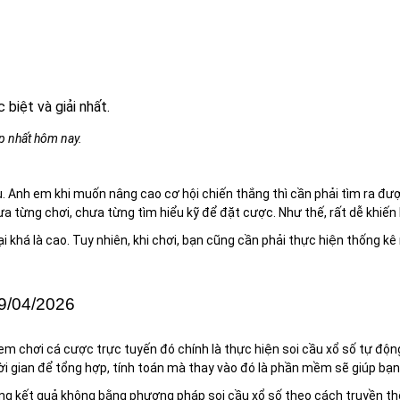
biệt và giải nhất.
p nhất hôm nay.
. Anh em khi muốn nâng cao cơ hội chiến thắng thì cần phải tìm ra đ
từng chơi, chưa từng tìm hiểu kỹ để đặt cược. Như thế, rất dễ khiến b
i khá là cao. Tuy nhiên, khi chơi, bạn cũng cần phải thực hiện thống k
19/04/2026
em chơi cá cược trực tuyến đó chính là thực hiện soi cầu xổ số tự độn
gian để tổng hợp, tính toán mà thay vào đó là phần mềm sẽ giúp bạn 
rằng kết quả không bằng phương pháp soi cầu xổ số theo cách truyền 