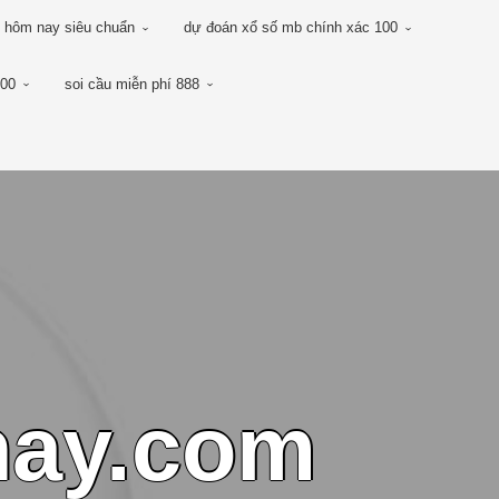
 hôm nay siêu chuẩn
dự đoán xổ số mb chính xác 100
100
soi cầu miễn phí 888
nay.com