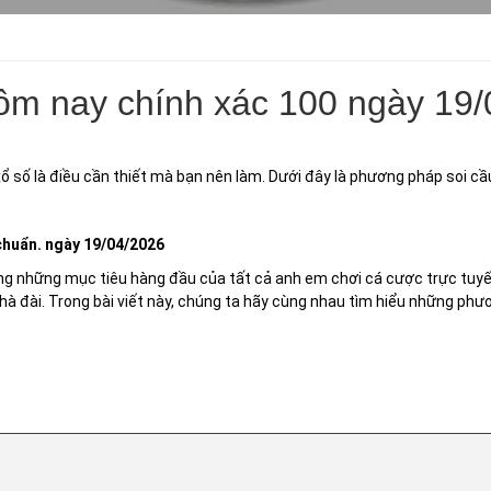
ôm nay chính xác 100 ngày 19
xổ số là điều cần thiết mà bạn nên làm. Dưới đây là phương pháp soi c
chuẩn. ngày 19/04/2026
ng những mục tiêu hàng đầu của tất cả anh em chơi cá cược trực tuyế
nhà đài. Trong bài viết này, chúng ta hãy cùng nhau tìm hiểu những phư