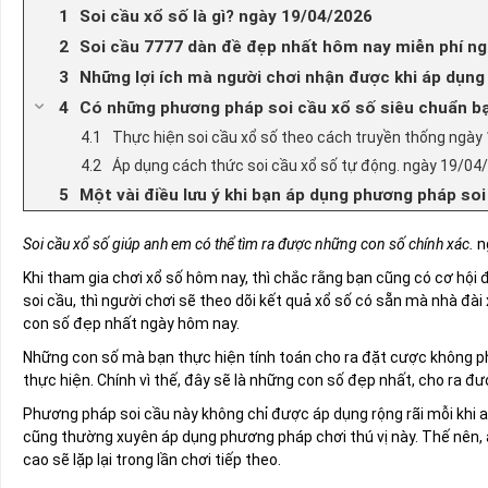
Soi cầu xổ số là gì? ngày 19/04/2026
Soi cầu 7777 dàn đề đẹp nhất hôm nay miễn phí n
Những lợi ích mà người chơi nhận được khi áp dụn
Có những phương pháp soi cầu xổ số siêu chuẩn b
Thực hiện soi cầu xổ số theo cách truyền thống ngày
Áp dụng cách thức soi cầu xổ số tự động. ngày 19/04
Một vài điều lưu ý khi bạn áp dụng phương pháp so
Soi cầu xổ số giúp anh em có thể tìm ra được những con số chính xác.
n
Khi tham gia chơi xổ số hôm nay, thì chắc rằng bạn cũng có cơ hội đ
soi cầu, thì người chơi sẽ theo dõi kết quả xổ số có sẵn mà nhà đà
con số đẹp nhất ngày hôm nay.
Những con số mà bạn thực hiện tính toán cho ra đặt cược không ph
thực hiện. Chính vì thế, đây sẽ là những con số đẹp nhất, cho ra 
Phương pháp soi cầu này không chỉ được áp dụng rộng rãi mỗi khi anh
cũng thường xuyên áp dụng phương pháp chơi thú vị này. Thế nên, 
cao sẽ lặp lại trong lần chơi tiếp theo.