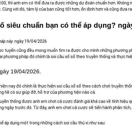
00, thì anh em có thể đưa ra được những dự đoán chuẩn hơn. Không nh
. Cùng với đó, tâm lý của bạn cũng tốt hơn, ổn định hơn và cũng đưa r
 siêu chuẩn bạn có thể áp dụng? ngày
háp này.
ngày 19/04/2026
 trực tuyến cũng đều mong muốn tìm ra được cho mình những phương pháp
hai phương pháp đó chính là soi cầu xổ số theo truyền thống và thực hiệ
ngày 19/04/2026.
 nay đó chính là thực hiện soi cầu xổ số theo cách chơi truyền thống.
g hề có sự giúp đỡ, hỗ trợ của phương tiện nào cả.
uyền thống được anh em chơi cá cược đánh giá khá cao về tính hiệu qu
ng ngày trước đó. Từ đây, anh em chơi cá cược sẽ tiến hành phân tích
thể áp dụng một trong những cách soi cầu thú vị như sau: