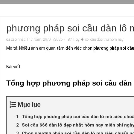
phương pháp soi cầu dàn lô 
đã câp nhật:
Thứ Năm, 29/01/2026 - 18:41
by
soi cầu độc thủ hôm nay
Mô tả: Nhiều anh em quan tâm đến việc chọn
phương pháp soi cầu
Bài viết
Tổng hợp phương pháp soi cầu dàn l
Mục lục
Tổng hợp phương pháp soi cầu dàn lô mb siêu chu
Soi cầu 666 dàn lô đẹp nhất hôm nay miễn phí ngà
Chọn phương pháp soi cầu dàn lô mb siêu chuẩn n