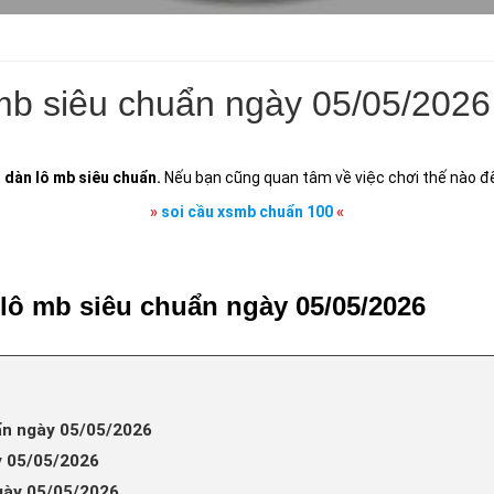
mb siêu chuẩn ngày 05/05/2026
 dàn lô mb siêu chuẩn.
Nếu bạn cũng quan tâm về việc chơi thế nào để
»
soi cầu xsmb chuẩn 100
«
ô mb siêu chuẩn ngày 05/05/2026
ẩn ngày 05/05/2026
y 05/05/2026
gày 05/05/2026