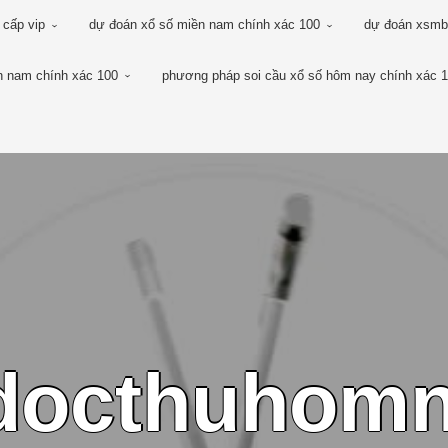
 cấp vip
dự đoán xổ số miền nam chính xác 100
dự đoán xsmb
n nam chính xác 100
phương pháp soi cầu xổ số hôm nay chính xác 
docthuhom