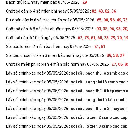
Bạch thủ lô 2 nháy miền bắc 05/05/2026 :
29
Chốt số dàn lô 4 số miễn phí ngày 05/05/2026 :
82, 43, 02, 36
Dự đoán dàn lô 6 số cực chuẩn ngày 05/05/2026 :
65, 08, 56, 49, 73
Chốt số dàn lô 8 số siêu chuẩn ngày 05/05/2026 :
00, 38, 96, 93, 20
Chốt số dàn lô 10 số ngày 05/05/2026 :
62, 73, 61, 60, 23, 79, 70, 1
Soi cầu lô xiên 2 miền bắc hôm nay 05/05/2026 :
21, 81
Soi cầu chuẩn lô xiên 3 miền bắc hôm nay 05/05/2026 :
89, 58, 37
Chốt số miễn phí lô xiên 4 miền bắc hôm nay 05/05/2026 :
27, 06, 8
Lấy số chính xác ngày 05/05/2026 :
soi cầu bạch thủ lô xsmb cao c
Lấy số chính xác ngày 05/05/2026 :
soi cầu song thủ lô xsmb cao 
Lấy số chính xác ngày 05/05/2026 :
soi cầu bạch thủ lô kép xsmb c
Lấy số chính xác ngày 05/05/2026 :
soi cầu song thủ lô kép xsmb 
Lấy số chính xác ngày 05/05/2026 :
soi cầu bạch thủ lô 2 nháy xsm
Lấy số chính xác ngày 05/05/2026 :
soi cầu lô xiên 2 xsmb cao cấp
Lấy số chính xác ngày 05/05/2026 :
soi cầu lô xiên 3 xsmb cao cấp