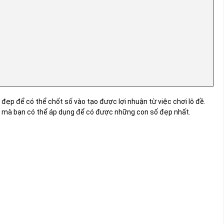
ẹp để có thể chốt số vào tạo được lợi nhuận từ việc chơi lô đề.
hất mà bạn có thể áp dụng để có được những con số đẹp nhất.