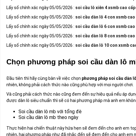
Lấy số chính xác ngày 05/05/2026 :
soi cầu lô xiên 4 xsmb cao cấp
Lấy số chính xác ngày 05/05/2026 :
soi cầu dàn lô 4 con xsmb cao 
Lấy số chính xác ngày 05/05/2026 :
soi cầu dàn lô 6 con xsmb cao 
Lấy số chính xác ngày 05/05/2026 :
soi cầu dàn lô 8 con xsmb cao 
Lấy số chính xác ngày 05/05/2026 :
soi cầu dàn lô 10 con xsmb ca
Chọn phương pháp soi cầu dàn lô mb
Đầu tiên thì hãy cùng bàn về việc chọn
phương pháp soi cầu dàn l
nhiên, không phải cách thức nào cũng phù hợp với mọi người chơi.
Và cũng phải cách thức nào cũng đem đến sự hiệu quả nếu áp dụng 
được dàn lô siêu chuẩn thì sẽ có hai phương pháp mà anh em không
Soi cầu dàn lô mb với tổng đè
Soi cầu dàn lô mb theo ngày
Thực hiện hai chiến thuật này hứa hẹn sẽ đem đến cho anh em top
nhiên, hai phương pháp như đã nhắc đến sẽ đem đến cho anh em n