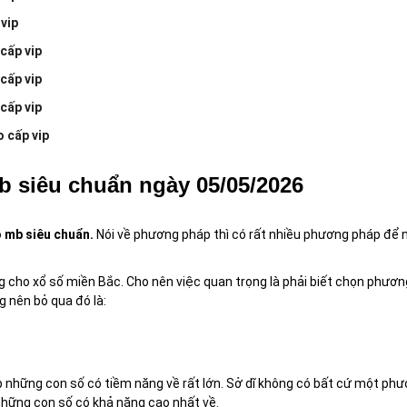
 vip
cấp vip
cấp vip
cấp vip
o cấp vip
 siêu chuẩn ngày 05/05/2026
ô mb siêu chuẩn.
Nói về phương pháp thì có rất nhiều phương pháp để 
cho xổ số miền Bắc. Cho nên việc quan trọng là phải biết chọn phươn
 nên bỏ qua đó là:
 những con số có tiềm năng về rất lớn. Sở dĩ không có bất cứ một ph
hững con số có khả năng cao nhất về.