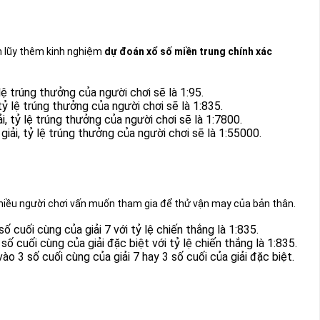
h lũy thêm kinh nghiệm
dự đoán xổ số miền trung chính xác
ệ trúng thưởng của người chơi sẽ là 1:95.
ỷ lệ trúng thưởng của người chơi sẽ là 1:835.
, tỷ lệ trúng thưởng của người chơi sẽ là 1:7800.
ải, tỷ lệ trúng thưởng của người chơi sẽ là 1:55000.
t nhiều người chơi vấn muốn tham gia để thử vận may của bản thân.
cuối cùng của giải 7 với tỷ lệ chiến thắng là 1:835.
 cuối cùng của giải đặc biệt với tỷ lệ chiến thắng là 1:835.
 3 số cuối cùng của giải 7 hay 3 số cuối của giải đặc biệt.