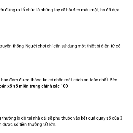
ười đứng ra tổ chức là những tay xã hội đen máu mặt, họ đã dựa
ruyền thống. Người chơi chỉ cần sử dụng một thiết bị điện tử có
hủ bảo đảm được thông tin cá nhân một cách an toàn nhất. Bên
oán xổ số miền trung chính xác 100
.
ng thưởng lô đề tại nhà cái sẽ phụ thuộc vào kết quả quay số của 3
h được số tiền thưởng rất lớn.