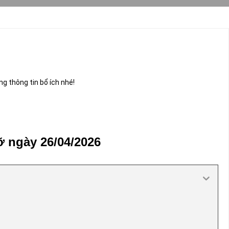
g thông tin bổ ích nhé!
ỡ ngày 26/04/2026