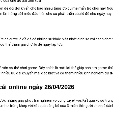
0 của chế độ Sài Gòn xưa.
ớn để đổi đời khiến cho bao nhiêu tầng lớp cũ mê mẩn trò chơi này. Ng
m là những cột mốc đầu tiên cho sự phát triển của lô đề như ngày nay.
c cá cược lô đề đã có những sự khác biệt nhất định so với cách chơi t
 có thể tham gia chơi lô đề ngay lập tức.
mà vấn có thể chơi game. Đây chính là một lợi thế giúp anh em game t
c nhiều ưu đãi khuyến mãi đặc biệt và có thêm nhiều kinh nghiệm
dự đ
ái online ngày 26/04/2026
ó được những giây phút trải nghiệm vô cùng tuyệt vời. Kết quả xổ số trú
u như trùng khớp với kết quả công bố của 3 miền thì người chơi sẽ dàn