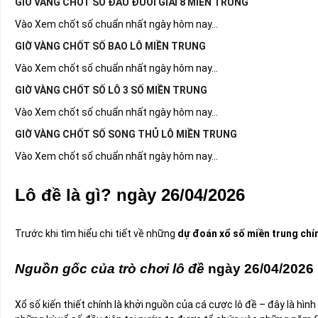
GIỜ VÀNG CHỐT SỐ ĐẦU ĐUÔI GIẢI 8 MIỀN TRUNG
Vào Xem chốt số chuẩn nhất ngày hôm nay…
GIỜ VÀNG CHỐT SỐ BAO LÔ MIỀN TRUNG
Vào Xem chốt số chuẩn nhất ngày hôm nay…
GIỜ VÀNG CHỐT SỐ LÔ 3 SỐ MIỀN TRUNG
Vào Xem chốt số chuẩn nhất ngày hôm nay…
GIỜ VÀNG CHỐT SỐ SONG THỦ LÔ MIỀN TRUNG
Vào Xem chốt số chuẩn nhất ngày hôm nay…
Lô đề là gì? ngày 26/04/2026
Trước khi tìm hiểu chi tiết về những
dự đoán xổ số miền trung chí
Nguồn gốc của trò chơi lô đề
ngày 26/04/2026
Xổ số kiến thiết chính là khởi nguồn của cá cược lô đề – đây là h