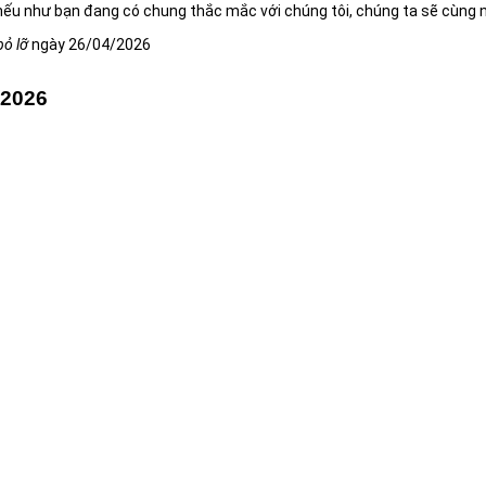
nếu như bạn đang có chung thắc mắc với chúng tôi, chúng ta sẽ cùng nha
bỏ lỡ
ngày 26/04/2026
/2026