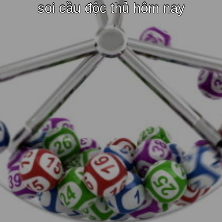
soi cầu độc thủ hôm nay