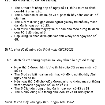
xác 100 %
với những con đề sau đây:
Thứ 4 thời tiết nắng đẹp nổ ngay số
51
, thứ 4 mưa to đánh
con
44
là chính xác.
Thứ 4 các bạn đi làm muộn và bị phạt thì hãy đánh con
31
để
giải hạn.
Thứ 4 đi ra đường gặp được người già hay trẻ nhỏ hãy mạnh
dạn đánh ngay con số
23
.
Nếu thứ 3 nằm mơ thấy vật nuôi hoặc chó mèo cưng thì đánh
con
70
là dễ trúng nhất.
Gặp lại người thân đi xa quê vào thứ 4 hãy chơi ngay con số
65
.
Bí kíp chơi đề dễ trúng vào thứ 5 ngày 09/03/2026
Thứ 5 đánh đề với những quy tắc sau đây đảm bảo cực dễ trúng:
Ngày thứ 5 được nhận lương thì hãy gấp đôi sự may mắn với
số
61
.
Thứ 5 có sự bất hoà hay cãi nhau với đồng nghiệp hãy đánh
ngay con số
83
Nếu ngày thứ 5 đi chơi giữa đường nhưng không may bị thủng
xăm hãy đánh ngay con số
76
để xả xui.
Thứ 5 đầu tiên trong tháng đánh ngay con số
43
và
58
.
Thứ 5 cuối cùng của tháng chơi con
12
và
81
hợp lý nhất.
Đánh đề con mấy vào ngày thứ 6? ngày 09/03/2026