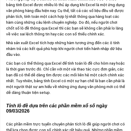
bảng tính Excel được nhiều lô thủ áp dụng khi Excel là một ứng dụng
văn phòng hàng đầu hiện nay. Cụ thể, tất cả các số liệu đều sẽ được
phân tích, tính toán một cách hợp lý nhất thông qua hàng loạt các
hàm cùng những câu lệnh chuyên nghiệp. Do đó, nếu người chơi
chốt số lô đề thông qua Excel thì các bạn sẽ không cần phải lo lắng
về việc sai lệch thông tin hay các con số thiếu chính xác.
Nhà sản xuất Excel tích hợp những hàm tương ứng đến các ô tính
nhằm trả các kết quả phù hợp khi người chơi tiến hành nhập dữ liệu
đầu vào.
Các bạn có thể thông qua Excel để tính toán lô đề cho hôm nay hoặc
là thời gian trước đó. Chỉ cần với một vài thao tác cực đơn giản, các
bạn đã có thể dễ dàng tìm được các mối liên hệ một cách chính xác
nhất. Tuy nhiên, bảng tính Excel có một sự hạn chế là bạn cần phải là
một người thật sự am hiểu về những ứng dụng văn phòng mới có thể
dễ dàng thuận tiện setup.
Tính lô đề dựa trên các phần mềm xổ số
ngày
09/03/2026
Các phần mềm trực tuyến chuyên phân tích lô đề giúp người chơi có
thể lựa chọn được con số chính xác rất hiệu quả. Những phần mềm