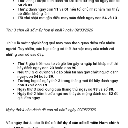
Thứ 2 nhặt được tiền đánh rơi khi đi ra đường nổ ngay con số
68
và
83
.
Thứ 2 đánh ngay con
11
và
01
nếu tối chủ nhật nằm mơ thấy
có điềm không lành.
Tối chủ nhật mơ gặp điều may mắn đánh ngay con
54
và
13
.
Thứ 3 chơi đề số mấy hợp lý nhất? ngày 09/03/2026
Thứ 3 là một ngày không quá may mắn theo quan điểm của nhiều
người. Tuy nhiên, các bạn cũng có thể thử vận may của mình với
những con số sau đây:
Thứ 3 gặp trời mưa to và gió lớn gây ra ngập lụt khắp nơi thì
hãy đánh ngay con
23
hoặc con
90
.
Nếu thứ 3 đi đường và gặp phải tai nạn gây chết người đánh
ngay con
54
hoặc
39
.
Trường hợp là ngày thứ 3 trong tháng mới thì hãy đánh ngay
con
37
và con
19
.
Ngày thứ 3 cuối cùng của tháng thử ngay số
93
và số
88
.
Ngày thứ 2 hôm trước ngủ mơ thấy ác mộng đánh con
82
để
giải đen ngay.
Ngày thứ 4 nên đánh đề con số nào? ngày 09/03/2026
Vào ngày thứ 4, các lô thủ có thể
dự đoán xổ số miền Nam chính