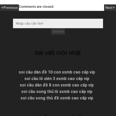
Comments are closed.
Previous
Next
Search
bài viết mới nhất
soi cầu dàn đề 10 con xsmb cao cấp vip
soi cầu lô xiên 3 xsmb cao cấp vip
soi cầu dàn đề 8 con xsmb cao cấp vip
soi cầu song thủ lô xsmb cao cấp vip
soi cầu song thủ đề xsmb cao cấp vip