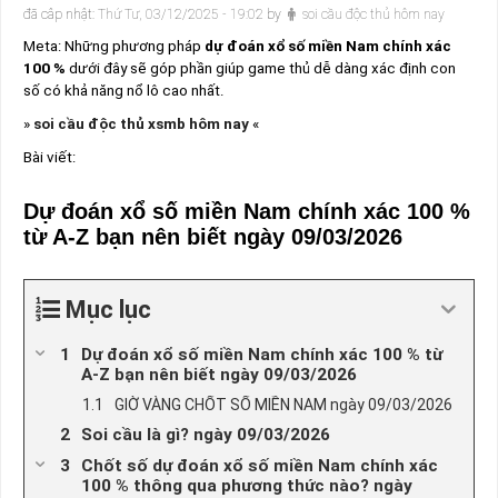
đã câp nhật:
Thứ Tư, 03/12/2025 - 19:02
by
soi cầu độc thủ hôm nay
Meta: Những phương pháp
dự đoán xổ số miền Nam chính xác
100 %
dưới đây sẽ góp phần giúp game thủ dễ dàng xác định con
số có khả năng nổ lô cao nhất.
»
soi cầu độc thủ xsmb hôm nay
«
Bài viết:
Dự đoán xổ số miền Nam chính xác 100 %
từ A-Z bạn nên biết ngày 09/03/2026
Mục lục
Dự đoán xổ số miền Nam chính xác 100 % từ
A-Z bạn nên biết ngày 09/03/2026
GIỜ VÀNG CHỐT SỐ MIỀN NAM ngày 09/03/2026
Soi cầu là gì? ngày 09/03/2026
Chốt số dự đoán xổ số miền Nam chính xác
100 % thông qua phương thức nào? ngày