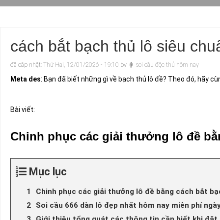
cách bắt bạch thủ lô siêu ch
đã câp nhật:
Thứ Hai, 12/01/2026 - 19:10
by
soi cầu độc thủ hôm nay
Meta des
: Bạn đã biết những gì về bạch thủ lô đề? Theo đó, hãy cùn
Bài viết:
Chinh phục các giải thưởng lô đề bằ
Mục lục
Chinh phục các giải thưởng lô đề bằng cách bắt bạ
Soi cầu 666 dàn lô đẹp nhất hôm nay miễn phí ngà
Giới thiệu tổng quát các thông tin cần biết khi đặ