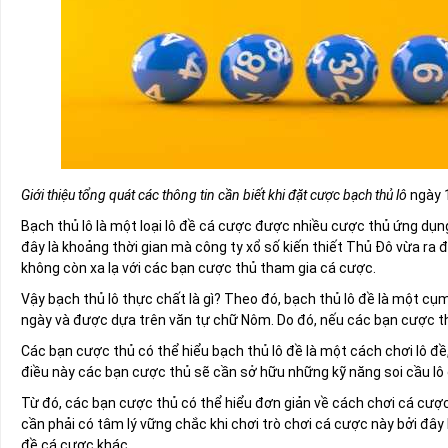
Giới thiệu tổng quát các thông tin cần biết khi đặt cược bạch thủ lô
ngày 
Bạch thủ lô là một loại lô đề cá cược được nhiều cược thủ ứng dụn
đây là khoảng thời gian mà công ty xổ số kiến thiết Thủ Đô vừa ra 
không còn xa lạ với các bạn cược thủ tham gia cá cược.
Vậy bạch thủ lô thực chất là gì? Theo đó, bạch thủ lô đề là một 
ngày và được dựa trên văn tự chữ Nôm. Do đó, nếu các bạn cược th
Các bạn cược thủ có thể hiểu bạch thủ lô đề là một cách chơi lô 
điều này các bạn cược thủ sẽ cần sở hữu những kỹ năng soi cầu lô 
Từ đó, các bạn cược thủ có thể hiểu đơn giản về cách chơi cá cượ
cần phải có tâm lý vững chắc khi chơi trò chơi cá cược này bởi đây l
đề cá cược khác.