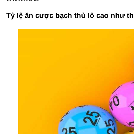
Tỷ lệ ăn cược bạch thủ lô cao như t