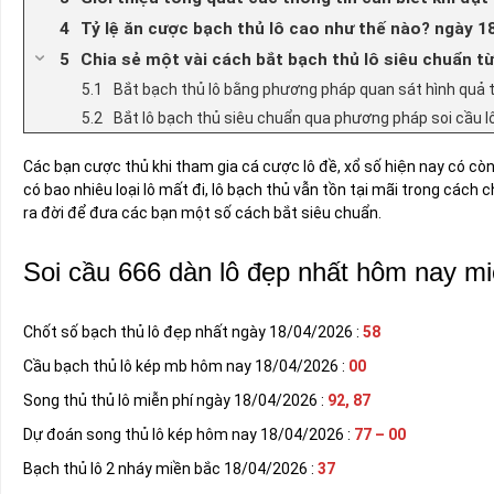
Tỷ lệ ăn cược bạch thủ lô cao như thế nào? ngày 
Chia sẻ một vài cách bắt bạch thủ lô siêu chuẩn 
Bắt bạch thủ lô bằng phương pháp quan sát hình quả
Bắt lô bạch thủ siêu chuẩn qua phương pháp soi cầu
Các bạn cược thủ khi tham gia cá cược lô đề, xổ số hiện nay có còn 
có bao nhiêu loại lô mất đi, lô bạch thủ vẫn tồn tại mãi trong cách
ra đời để đưa các bạn một số cách bắt siêu chuẩn.
Soi cầu 666 dàn lô đẹp nhất hôm nay mi
Chốt số bạch thủ lô đẹp nhất ngày 18/04/2026 :
58
Cầu bạch thủ lô kép mb hôm nay 18/04/2026 :
00
Song thủ thủ lô miễn phí ngày 18/04/2026 :
92, 87
Dự đoán song thủ lô kép hôm nay 18/04/2026 :
77 – 00
Bạch thủ lô 2 nháy miền bắc 18/04/2026 :
37