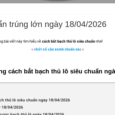
uẩn trúng lớn ngày 18/04/2026
g bài viết này tìm hiểu về
cách bắt bạch thủ lô siêu chuẩn
nhé!
»
chốt số cầu xsmb chuẩn xác
«
ng cách bắt bạch thủ lô siêu chuẩn ngà
ch thủ lô siêu chuẩn ngày 18/04/2026
y 18/04/2026
t cược bạch thủ lô ngày 18/04/2026