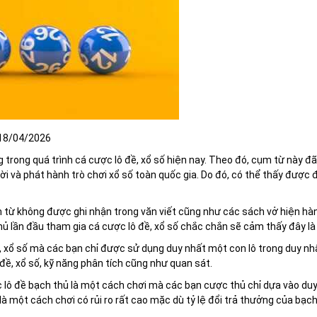
18/04/2026
g trong quá trình cá cược lô đề, xổ số hiện nay. Theo đó, cụm từ này
đời và phát hành trò chơi xổ số toàn quốc gia. Do đó, có thể thấy được 
cụm từ không được ghi nhận trong văn viết cũng như các sách vở hiện 
ủ lần đầu tham gia cá cược lô đề, xổ số chắc chắn sẽ cảm thấy đây là
đề, xổ số mà các bạn chỉ được sử dụng duy nhất một con lô trong duy 
đề, xổ số, kỹ năng phân tích cũng như quan sát.
c lô đề bạch thủ là một cách chơi mà các bạn cược thủ chỉ dựa vào du
à một cách chơi có rủi ro rất cao mặc dù tỷ lệ đổi trả thưởng của bạch t