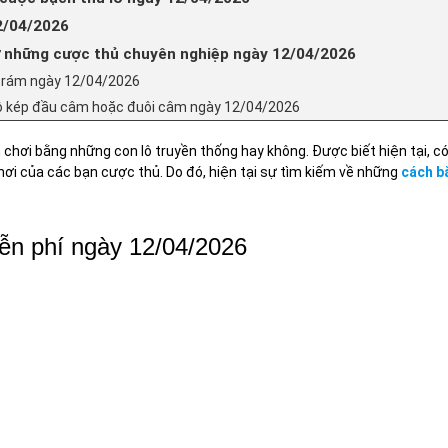
12/04/2026
từ những cược thủ chuyên nghiệp ngày 12/04/2026
 trám ngày 12/04/2026
 lô kép đầu câm hoặc đuôi câm ngày 12/04/2026
chơi bằng những con lô truyền thống hay không. Được biết hiện tại, có k
 chơi của các bạn cược thủ. Do đó, hiện tại sự tìm kiếm về những
cách bắ
ễn phí ngày 12/04/2026