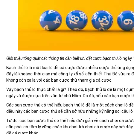
Giới thiệu tổng quát các thông tin cần biết khi đặt cược bạch thủ lô
ngày 
Bạch thủ lô là một loại lô đề cá cược được nhiều cược thủ ứng dụn
đây là khoảng thời gian mà công ty xổ số kiến thiết Thủ Đô vừa ra 
không còn xa lạ với các bạn cược thủ tham gia cá cược.
Vậy bạch thủ lô thực chất là gì? Theo đó, bạch thủ lô đề là một 
ngày và được dựa trên văn tự chữ Nôm. Do đó, nếu các bạn cược th
Các bạn cược thủ có thể hiểu bạch thủ lô đề là một cách chơi lô 
điều này các bạn cược thủ sẽ cần sở hữu những kỹ năng soi cầu lô 
Từ đó, các bạn cược thủ có thể hiểu đơn giản về cách chơi cá cượ
cần phải có tâm lý vững chắc khi chơi trò chơi cá cược này bởi đây l
đề cá cược khác.