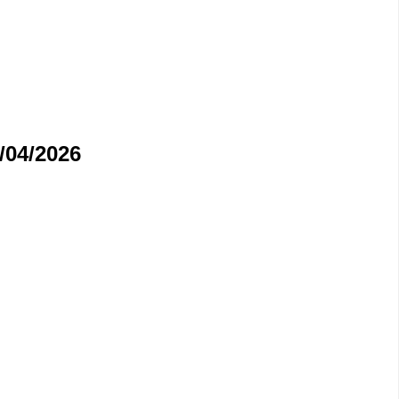
/04/2026