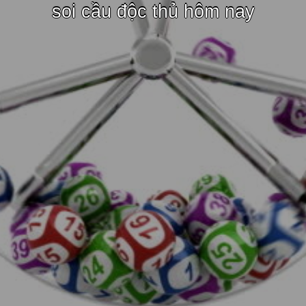
soi cầu độc thủ hôm nay