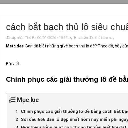
cách bắt bạch thủ lô siêu ch
đã câp nhật:
Thứ Ba, 06/01/2026 - 18:55
by
soi cầu độc thủ hôm nay
Meta des
: Bạn đã biết những gì về bạch thủ lô đề? Theo đó, hãy cùn
Bài viết:
Chinh phục các giải thưởng lô đề bằ
Mục lục
Chinh phục các giải thưởng lô đề bằng cách bắt bạ
Soi cầu 666 dàn lô đẹp nhất hôm nay miễn phí ngà
Giới thiệu tổng quát các thông tin cần biết khi đặ