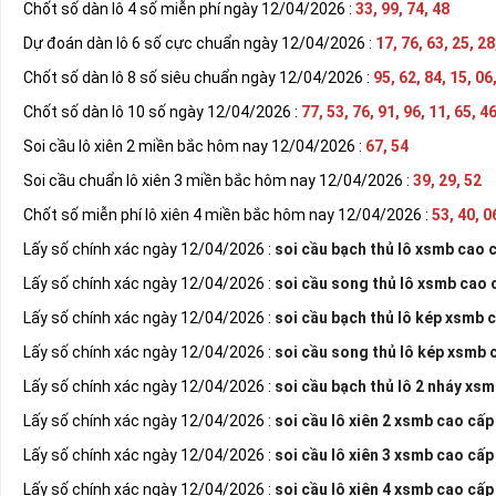
Chốt số dàn lô 4 số miễn phí ngày 12/04/2026 :
33, 99, 74, 48
Dự đoán dàn lô 6 số cực chuẩn ngày 12/04/2026 :
17, 76, 63, 25, 28
Chốt số dàn lô 8 số siêu chuẩn ngày 12/04/2026 :
95, 62, 84, 15, 06
Chốt số dàn lô 10 số ngày 12/04/2026 :
77, 53, 76, 91, 96, 11, 65, 4
Soi cầu lô xiên 2 miền bắc hôm nay 12/04/2026 :
67, 54
Soi cầu chuẩn lô xiên 3 miền bắc hôm nay 12/04/2026 :
39, 29, 52
Chốt số miễn phí lô xiên 4 miền bắc hôm nay 12/04/2026 :
53, 40, 0
Lấy số chính xác ngày 12/04/2026 :
soi cầu bạch thủ lô xsmb cao c
Lấy số chính xác ngày 12/04/2026 :
soi cầu song thủ lô xsmb cao 
Lấy số chính xác ngày 12/04/2026 :
soi cầu bạch thủ lô kép xsmb c
Lấy số chính xác ngày 12/04/2026 :
soi cầu song thủ lô kép xsmb 
Lấy số chính xác ngày 12/04/2026 :
soi cầu bạch thủ lô 2 nháy xsm
Lấy số chính xác ngày 12/04/2026 :
soi cầu lô xiên 2 xsmb cao cấp
Lấy số chính xác ngày 12/04/2026 :
soi cầu lô xiên 3 xsmb cao cấp
Lấy số chính xác ngày 12/04/2026 :
soi cầu lô xiên 4 xsmb cao cấp