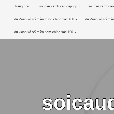
Skip
Trang chủ
soi cầu xsmb cao cấp vip
soi cầu xsmt cao
to
content
dự đoán xổ số miền trung chính xác 100
dự đoán xổ số miề
dự đoán xổ số miền nam chính xác 100
soicau