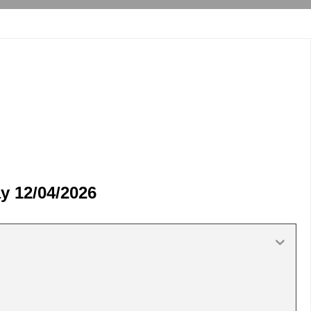
y 12/04/2026